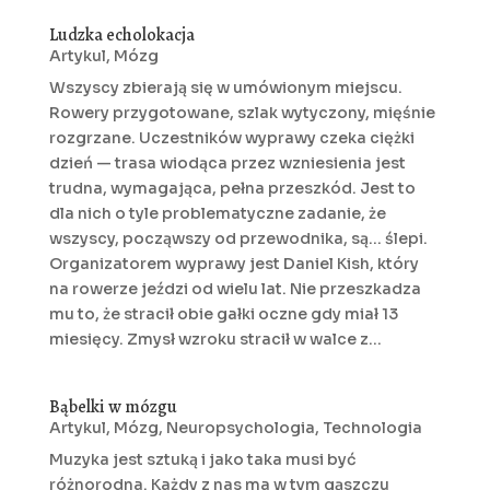
Ludzka echolokacja
Artykul
,
Mózg
Wszyscy zbierają się w umówionym miejscu.
Rowery przygotowane, szlak wytyczony, mięśnie
rozgrzane. Uczestników wyprawy czeka ciężki
dzień — trasa wiodąca przez wzniesienia jest
trudna, wymagająca, pełna przeszkód. Jest to
dla nich o tyle problematyczne zadanie, że
wszyscy, począwszy od przewodnika, są... ślepi.
Organizatorem wyprawy jest Daniel Kish, który
na rowerze jeździ od wielu lat. Nie przeszkadza
mu to, że stracił obie gałki oczne gdy miał 13
miesięcy. Zmysł wzroku stracił w walce z...
Bąbelki w mózgu
Artykul
,
Mózg
,
Neuropsychologia
,
Technologia
Muzyka jest sztuką i jako taka musi być
różnorodna. Każdy z nas ma w tym gąszczu