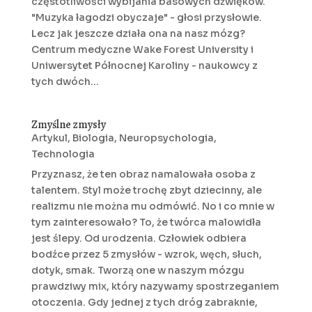
częstotliwości wybijania basowych dźwięków.
"Muzyka łagodzi obyczaje" - głosi przysłowie.
Lecz jak jeszcze działa ona na nasz mózg?
Centrum medyczne Wake Forest University i
Uniwersytet Północnej Karoliny - naukowcy z
tych dwóch...
Zmyślne zmysły
Artykul
,
Biologia
,
Neuropsychologia
,
Technologia
Przyznasz, że ten obraz namalowała osoba z
talentem. Styl może trochę zbyt dziecinny, ale
realizmu nie można mu odmówić. No i co mnie w
tym zainteresowało? To, że twórca malowidła
jest ślepy. Od urodzenia. Człowiek odbiera
bodźce przez 5 zmysłów - wzrok, węch, słuch,
dotyk, smak. Tworzą one w naszym mózgu
prawdziwy mix, który nazywamy spostrzeganiem
otoczenia. Gdy jednej z tych dróg zabraknie,