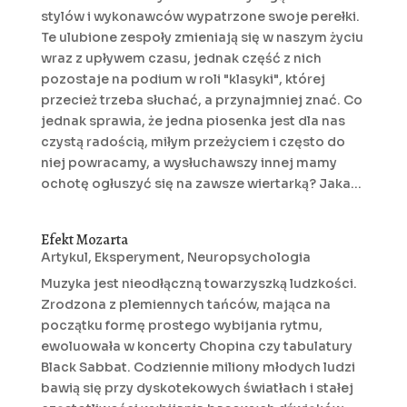
stylów i wykonawców wypatrzone swoje perełki.
Te ulubione zespoły zmieniają się w naszym życiu
wraz z upływem czasu, jednak część z nich
pozostaje na podium w roli "klasyki", której
przecież trzeba słuchać, a przynajmniej znać. Co
jednak sprawia, że jedna piosenka jest dla nas
czystą radością, miłym przeżyciem i często do
niej powracamy, a wysłuchawszy innej mamy
ochotę ogłuszyć się na zawsze wiertarką? Jaka...
Efekt Mozarta
Artykul
,
Eksperyment
,
Neuropsychologia
Muzyka jest nieodłączną towarzyszką ludzkości.
Zrodzona z plemiennych tańców, mająca na
początku formę prostego wybijania rytmu,
ewoluowała w koncerty Chopina czy tabulatury
Black Sabbat. Codziennie miliony młodych ludzi
bawią się przy dyskotekowych światłach i stałej