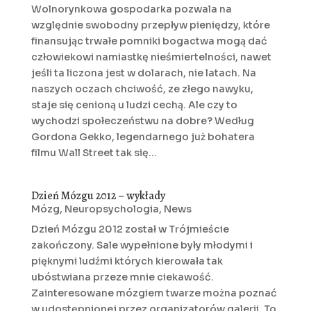
Wolnorynkowa gospodarka pozwala na
względnie swobodny przepływ pieniędzy, które
finansując trwałe pomniki bogactwa mogą dać
człowiekowi namiastkę nieśmiertelności, nawet
jeśli ta liczona jest w dolarach, nie latach. Na
naszych oczach chciwość, ze złego nawyku,
staje się cenioną u ludzi cechą. Ale czy to
wychodzi społeczeństwu na dobre? Według
Gordona Gekko, legendarnego już bohatera
filmu Wall Street tak się...
Dzień Mózgu 2012 – wykłady
Mózg
,
Neuropsychologia
,
News
Dzień Mózgu 2012 został w Trójmieście
zakończony. Sale wypełnione były młodymi i
pięknymi ludźmi których kierowała tak
ubóstwiana przeze mnie ciekawość.
Zainteresowane mózgiem twarze można poznać
w udostępnionej przez organizatorów galerii. To