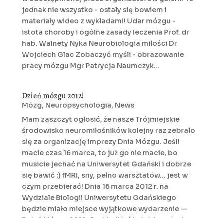
jednak nie wszystko - ostały się bowiem i
materiały wideo z wykładami! Udar mózgu -
istota choroby i ogólne zasady leczenia Prof. dr
hab. Walnety Nyka Neurobiologia miłości Dr
Wojciech Glac Zobaczyć myśli - obrazowanie
pracy mózgu Mgr Patrycja Naumczyk...
Dzień mózgu 2012!
Mózg
,
Neuropsychologia
,
News
Mam zaszczyt ogłosić, że nasze Trójmiejskie
środowisko neuromiłośników kolejny raz zebrało
się za organizację imprezy Dnia Mózgu. Jeśli
macie czas 16 marca, to już go nie macie, bo
musicie jechać na Uniwersytet Gdański i dobrze
się bawić ;) fMRI, sny, pełno warsztatów... jest w
czym przebierać! Dnia 16 marca 2012 r. na
Wydziale Biologii Uniwersytetu Gdańskiego
będzie miało miejsce wyjątkowe wydarzenie —