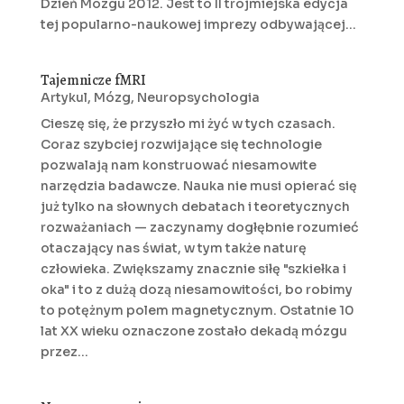
Dzień Mózgu 2012. Jest to II trójmiejska edycja
tej popularno-naukowej imprezy odbywającej...
Tajemnicze fMRI
Artykul
,
Mózg
,
Neuropsychologia
Cieszę się, że przyszło mi żyć w tych czasach.
Coraz szybciej rozwijające się technologie
pozwalają nam konstruować niesamowite
narzędzia badawcze. Nauka nie musi opierać się
już tylko na słownych debatach i teoretycznych
rozważaniach — zaczynamy dogłębnie rozumieć
otaczający nas świat, w tym także naturę
człowieka. Zwiększamy znacznie siłę "szkiełka i
oka" i to z dużą dozą niesamowitości, bo robimy
to potężnym polem magnetycznym. Ostatnie 10
lat XX wieku oznaczone zostało dekadą mózgu
przez...