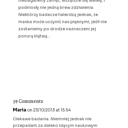
niebagatelny zamęt, wszędzie się walały, i
podniosły nie jedną brew zdziwienia.
Niektórzy badacze twierdzą jednak, że
maska może uczynić nas pięknymi, jeśli nie
zostaniemy po drodze naznaczeni jej
ponurą klątwą…
39 Comments
Maria
on 23/10/2013 at 15:54
Ciekawe badania. Niemniej jednak nie
przepadam za daleko idącym naukowym