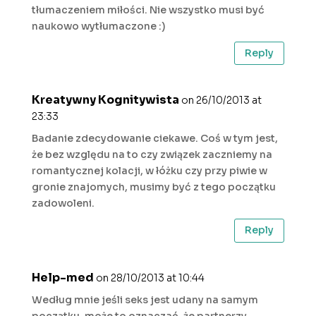
tłumaczeniem miłości. Nie wszystko musi być
naukowo wytłumaczone :)
Reply
Kreatywny Kognitywista
on 26/10/2013 at
23:33
Badanie zdecydowanie ciekawe. Coś w tym jest,
że bez względu na to czy związek zaczniemy na
romantycznej kolacji, w łóżku czy przy piwie w
gronie znajomych, musimy być z tego początku
zadowoleni.
Reply
Help-med
on 28/10/2013 at 10:44
Według mnie jeśli seks jest udany na samym
początku, może to oznaczać, że partnerzy