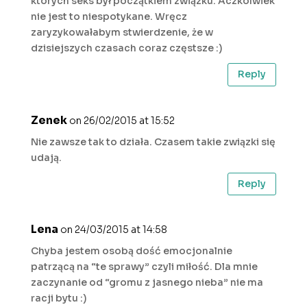
których seks był początkiem związku. Aczkolwiek
nie jest to niespotykane. Wręcz
zaryzykowałabym stwierdzenie, że w
dzisiejszych czasach coraz częstsze :)
Reply
Zenek
on 26/02/2015 at 15:52
Nie zawsze tak to działa. Czasem takie związki się
udają.
Reply
Lena
on 24/03/2015 at 14:58
Chyba jestem osobą dość emocjonalnie
patrzącą na “te sprawy” czyli miłość. Dla mnie
zaczynanie od “gromu z jasnego nieba” nie ma
racji bytu :)