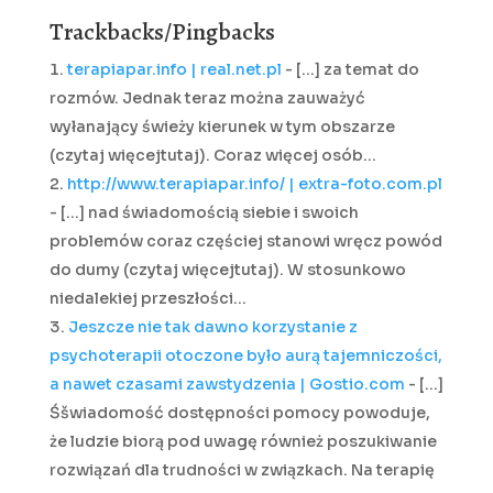
Trackbacks/Pingbacks
terapiapar.info | real.net.pl
- […] za temat do
rozmów. Jednak teraz można zauważyć
wyłanający świeży kierunek w tym obszarze
(czytaj więcejtutaj). Coraz więcej osób…
http://www.terapiapar.info/ | extra-foto.com.pl
- […] nad świadomością siebie i swoich
problemów coraz częściej stanowi wręcz powód
do dumy (czytaj więcejtutaj). W stosunkowo
niedalekiej przeszłości…
Jeszcze nie tak dawno korzystanie z
psychoterapii otoczone było aurą tajemniczości,
a nawet czasami zawstydzenia | Gostio.com
- […]
Śšwiadomość dostępności pomocy powoduje,
że ludzie biorą pod uwagę również poszukiwanie
rozwiązań dla trudności w związkach. Na terapię