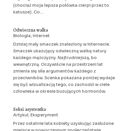
(chociaż moja lepsza połówka cierpi przez to
katusze). Co...
Odwieczna walka
Biologia
,
Internet
Dzisiaj mały smaczek znaleziony w internecie.
Smaczek ukazujący odwieczną walkę natury
każdego mężczyzny. Najtrudniejszą, bo
wewnętrzną. Oczywiście na przestrzeni lat
zmienia się siła argumentów każdego z
przeciwników. Scenka pokazana poniżej wydaje
się być wizualizacją tego, co zachodzi w ciele
człowieka w okresie buzujących hormonów.
Seksi asystentka
Artykul
,
Eksperyment
Przez ostatnie lata kobiety uzyskując zasłużone
miejsce w nowoczesnym społeczeństwie