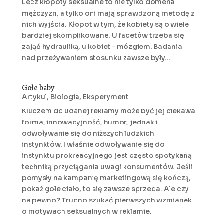
Lecz kłopoty seksualne to nie tylko domena
mężczyzn, a tylko oni mają sprawdzoną metodę z
nich wyjścia. Kłopot w tym, że kobiety są o wiele
bardziej skomplikowane. U facetów trzeba się
zająć hydrauliką, u kobiet - mózgiem. Badania
nad przeżywaniem stosunku zawsze były...
Gołe baby
Artykul
,
Biologia
,
Eksperyment
Kluczem do udanej reklamy może być jej ciekawa
forma, innowacyjność, humor, jednak i
odwoływanie się do niższych ludzkich
instynktów. I właśnie odwoływanie się do
instynktu prokreacyjnego jest często spotykaną
techniką przyciągania uwagi konsumentów. Jeśli
pomysły na kampanię marketingową się kończą,
pokaż gołe ciało, to się zawsze sprzeda. Ale czy
na pewno? Trudno szukać pierwszych wzmianek
o motywach seksualnych w reklamie.