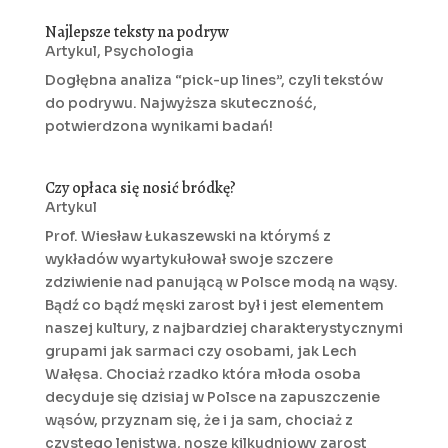
Najlepsze teksty na podryw
Artykul
,
Psychologia
Dogłębna analiza “pick-up lines”, czyli tekstów
do podrywu. Najwyższa skuteczność,
potwierdzona wynikami badań!
Czy opłaca się nosić bródkę?
Artykul
Prof. Wiesław Łukaszewski na którymś z
wykładów wyartykułował swoje szczere
zdziwienie nad panującą w Polsce modą na wąsy.
Bądź co bądź męski zarost był i jest elementem
naszej kultury, z najbardziej charakterystycznymi
grupami jak sarmaci czy osobami, jak Lech
Wałęsa. Chociaż rzadko która młoda osoba
decyduje się dzisiaj w Polsce na zapuszczenie
wąsów, przyznam się, że i ja sam, chociaż z
czystego lenistwa, noszę kilkudniowy zarost