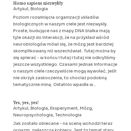
Homo sapiens niezwykły
Artykul
,
Biologia
Poziom rozwinięcia organizacji układów
biologicznych w naszym ciele jest niezwykły.
Proste, budujące nas z mapy DNA białka mają
tyle okazji do interakcji, że na przykład wśród
neurobiologów mówi się, że mózg jest bardziej
skomplikowany niż wszechświat. Tutaj można by
się spierać - w końcu i tutaj i tutaj nie odkryliśmy
jeszcze wszystkiego. Czasami jednak informacje
o naszym ciele rzeczywiście mogą wywołać, jeśli
nie okrzyk zaskoczenia, to chociaż podobną
tematycznie minę. Ostatnio wpadła w...
Yes, yes, yes!
Artykul
,
Biologia
,
Eksperyment
,
Mózg
,
Neuropsychologia
,
Technologia
Jak zostało obiecane - na scenę wchodzi teraz
orgazm, zwłaszcza kobiecy. Jest to temat stary