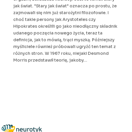
jak świat. "Stary jak świat" oznacza po prostu, że
zajmowali się nim już starożytni filozofowie. I
choć takie persony jak Arystoteles czy
Hipokrates określili go jako nieodłączny składnik
udanego poczęcia nowego życia, teraz ta
definicja, jak to mówią, trąci myszką. Późniejszy
myśliciele również próbowali ugryźć ten temat z
różnych stron. W 1967 roku, niejaki Desmond
Morris przedstawił teorię, jakoby...