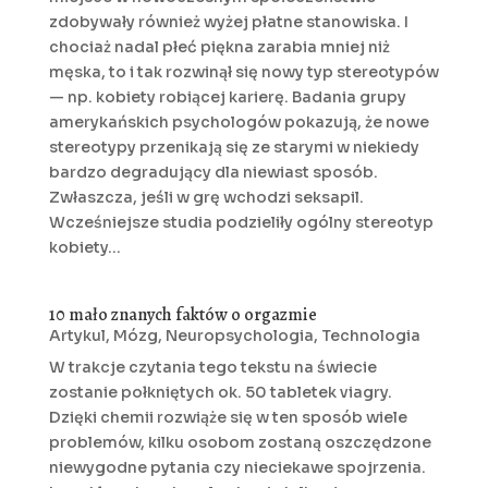
zdobywały również wyżej płatne stanowiska. I
chociaż nadal płeć piękna zarabia mniej niż
męska, to i tak rozwinął się nowy typ stereotypów
— np. kobiety robiącej karierę. Badania grupy
amerykańskich psychologów pokazują, że nowe
stereotypy przenikają się ze starymi w niekiedy
bardzo degradujący dla niewiast sposób.
Zwłaszcza, jeśli w grę wchodzi seksapil.
Wcześniejsze studia podzieliły ogólny stereotyp
kobiety...
10 mało znanych faktów o orgazmie
Artykul
,
Mózg
,
Neuropsychologia
,
Technologia
W trakcje czytania tego tekstu na świecie
zostanie połkniętych ok. 50 tabletek viagry.
Dzięki chemii rozwiąże się w ten sposób wiele
problemów, kilku osobom zostaną oszczędzone
niewygodne pytania czy nieciekawe spojrzenia.