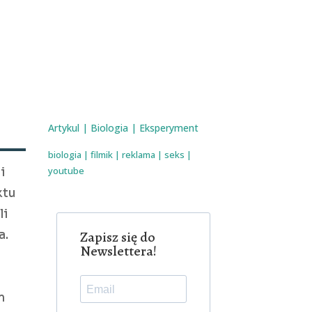
Artykul
|
Biologia
|
Eksperyment
biologia
|
filmik
|
reklama
|
seks
|
youtube
i
ktu
li
a.
Zapisz się do
Newslettera!
m