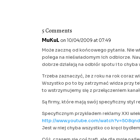
5 Comments
MuKuL
on 10/04/2009 at 07:49
Może zacznę od końcowego pytania. Nie wi
polega na nieświadomym ich odbiorze. Naw
dobrze działają na odbiór spotu i to chyba
Trzeba zaznaczyć, że z roku na rok coraz wi
Wszystko po to by zatrzymać widza przy tel
to wstrzymujemy się z przełączeniem kanał
Są firmy, które mają swój specyficzny styl 
Specyficznym przykładem reklamy XXI wieku
http://www.youtube.com/watch?v=508qnd
Jest w niej chyba wszystko co kręci bydłem:
Cóż, czasem się coś trafi, ale dla mnie najl