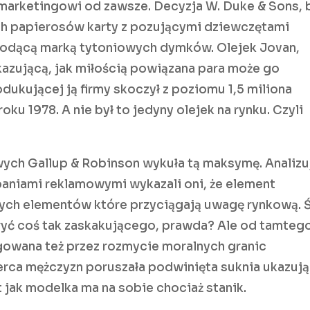
 marketingowi od zawsze. Decyzja W. Duke & Sons, 
ch papierosów karty z pozującymi dziewczętami
wiodącą marką tytoniowych dymków. Olejek Jovan,
azującą, jak miłością powiązana para może go
dukującej ją firmy skoczył z poziomu 1,5 miliona
ku 1978. A nie był to jedyny olejek na rynku. Czyli
wych Gallup & Robinson wykuła tą maksymę. Analizu
paniami reklamowymi wykazali oni, że element
szych elementów które przyciągają uwagę rynkową. 
kryć coś tak zaskakującego, prawda? Ale od tamteg
ęgowana też przez rozmycie moralnych granic
 serca mężczyzn poruszała podwinięta suknia ukazuj
 jak modelka ma na sobie chociaż stanik.