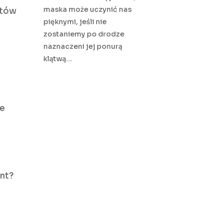
maska może uczynić nas
otów
pięknymi, jeśli nie
zostaniemy po drodze
naznaczeni jej ponurą
klątwą…
ne
ent?