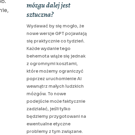
ób.
mózgu dalej jest
nie,
sztuczna?
Wydawać by się mogło, że
nowe wersje GPT pojawiają
się praktycznie co tydzień.
Każde wydanie tego
behemota wiąże się jednak
z ogromnymi kosztami,
które możemy ograniczyć
poprzez uruchomienie AI
wewnątrz małych ludzkich
mózgów. To nowe
podejście może faktycznie
zadziałać, jeśli tylko
będziemy przygotowani na
ewentualne etyczne
problemy z tym związane.