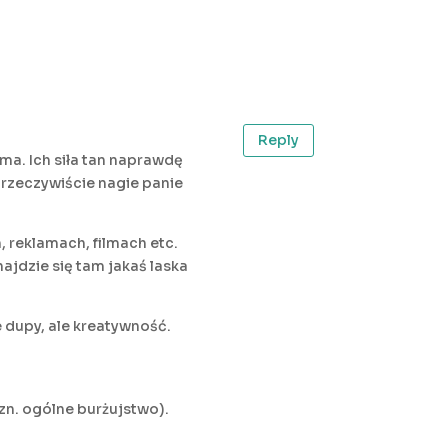
Reply
a. Ich siła tan naprawdę
rzeczywiście nagie panie
, reklamach, filmach etc.
ajdzie się tam jakaś laska
e dupy, ale kreatywność.
tzn. ogólne burżujstwo).