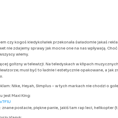
em czy kogoś kiedykolwiek przekonała świadomie jakaś reklam
et nie zdajemy sprawy jak mocne one na nas wpływają. Choć 
 wszyscy wiemy.
ęcej golizny w telewizji. Na teledyskach w klipach muzycznych
ewizorze; musi być to ładnie i estetycznie opakowane, a jak zn
u.
reklam: Nike, Heyah, Simplus – w tych markach nie chodzi o goł
 jest Maxi King:
v7F1U
 znane postacie, piękne panie, jakiś tam rap leci, helikopter (
epszy klasyk: