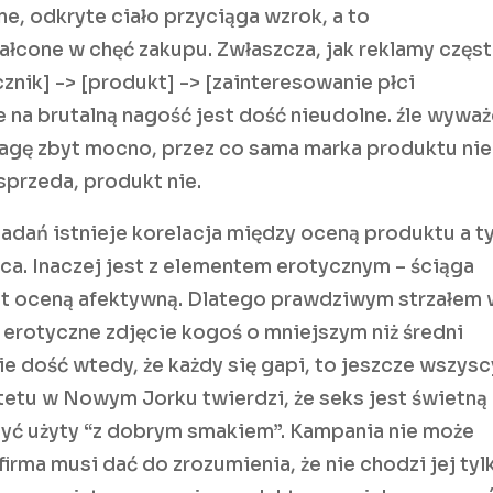
e, odkryte ciało przyciąga wzrok, a to
łcone w chęć zakupu. Zwłaszcza, jak reklamy częs
znik] -> [produkt] -> [zainteresowanie płci
e na brutalną nagość jest dość nieudolne. źle wywa
agę zbyt mocno, przez co sama marka produktu nie
sprzeda, produkt nie.
badań istnieje korelacja między oceną produktu a 
ąca. Inaczej jest z elementem erotycznym – ściąga
est oceną afektywną. Dlatego prawdziwym strzałem
 erotyczne zdjęcie kogoś o mniejszym niż średni
ie dość wtedy, że każdy się gapi, to jeszcze wszysc
tetu w Nowym Jorku twierdzi, że seks jest świetną
być użyty “z dobrym smakiem”. Kampania nie może
 firma musi dać do zrozumienia, że nie chodzi jej tyl