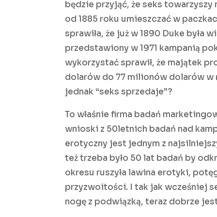
będzie przyjąć, że seks towarzyszy
od 1885 roku umieszczać w paczka
sprawiła, że już w 1890 Duke była 
przedstawiony w 1971 kampanią pok
wykorzystać sprawił, że majątek pro
dolarów do 77 milionów dolarów w ro
jednak “seks sprzedaje”?
To właśnie firma badań marketingo
wnioski z 50letnich badań nad kam
erotyczny jest jednym z najsilniej
też trzeba było 50 lat badań by od
okresu ruszyła lawina erotyki, pot
przyzwoitości. I tak jak wcześniej
nogę z podwiązką, teraz dobrze jest