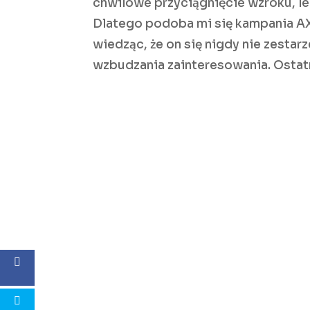
chwilowe przyciągnięcie wzroku, l
Dlatego podoba mi się kampania AX
wiedząc, że on się nigdy nie zestar
wzbudzania zainteresowania. Ostatn