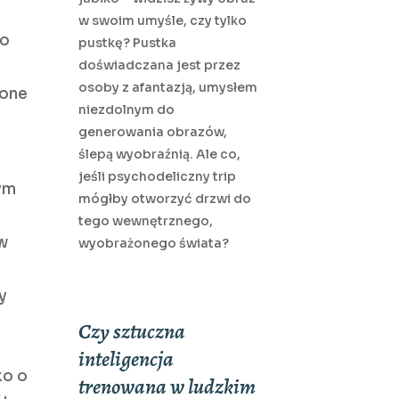
w swoim umyśle, czy tylko
to
pustkę? Pustka
doświadczana jest przez
osoby z afantazją, umysłem
żone
niezdolnym do
generowania obrazów,
ślepą wyobraźnią. Ale co,
jeśli psychodeliczny trip
tym
mógłby otworzyć drzwi do
tego wewnętrznego,
 w
wyobrażonego świata?
y
Czy sztuczna
inteligencja
ko o
trenowana w ludzkim