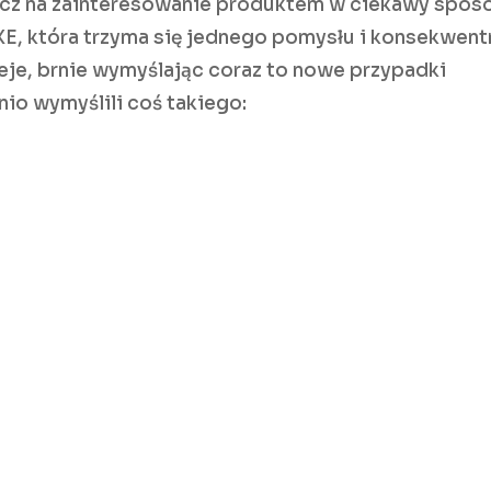
ecz na zainteresowanie produktem w ciekawy spos
E, która trzyma się jednego pomysłu i konsekwent
zeje, brnie wymyślając coraz to nowe przypadki
io wymyślili coś takiego: