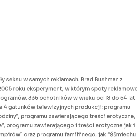
yły seksu w samych reklamach. Brad Bushman z
 2005 roku eksperyment, w którym spoty reklamow
rogramów. 336 ochotników w wieku od 18 do 54 lat
e 4 gatunków telewizyjnych produkcji: programu
godziny”, programu zawierającego treści erotyczne,
”, programu zawierającego i treści erotyczne jak i
ampirów” oraz programu familijnego, jak “Śšmiechu