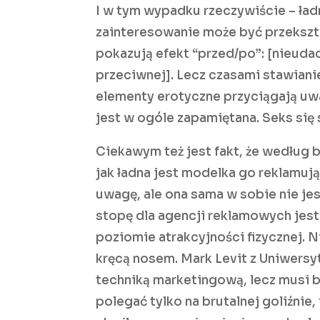
I w tym wypadku rzeczywiście – ładn
zainteresowanie może być przekszta
pokazują efekt “przed/po”: [nieudac
przeciwnej]. Lecz czasami stawiani
elementy erotyczne przyciągają uw
jest w ogóle zapamiętana. Seks się 
Ciekawym też jest fakt, że według 
jak ładna jest modelka go reklamuj
uwagę, ale ona sama w sobie nie j
stopę dla agencji reklamowych jest
poziomie atrakcyjności fizycznej. N
kręcą nosem. Mark Levit z Uniwersy
techniką marketingową, lecz musi 
polegać tylko na brutalnej goliźnie,