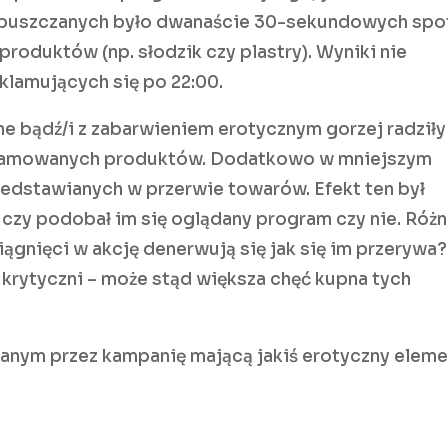
a puszczanych było dwanaście 30-sekundowych sp
oduktów (np. słodzik czy plastry). Wyniki nie
eklamujących się po 22:00.
e bądź/i z zabarwieniem erotycznym gorzej radziły
klamowanych produktów. Dodatkowo w mniejszym
zedstawianych w przerwie towarów. Efekt ten był
, czy podobał im się oglądany program czy nie. Róż
gnięci w akcję denerwują się jak się im przerywa?
krytyczni – może stąd większa chęć kupna tych
nanym przez kampanię mającą jakiś erotyczny elem