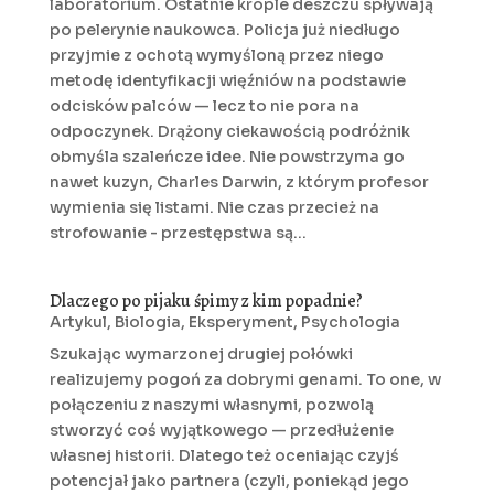
laboratorium. Ostatnie krople deszczu spływają
po pelerynie naukowca. Policja już niedługo
przyjmie z ochotą wymyśloną przez niego
metodę identyfikacji więźniów na podstawie
odcisków palców — lecz to nie pora na
odpoczynek. Drążony ciekawością podróżnik
obmyśla szaleńcze idee. Nie powstrzyma go
nawet kuzyn, Charles Darwin, z którym profesor
wymienia się listami. Nie czas przecież na
strofowanie - przestępstwa są...
Dlaczego po pijaku śpimy z kim popadnie?
Artykul
,
Biologia
,
Eksperyment
,
Psychologia
Szukając wymarzonej drugiej połówki
realizujemy pogoń za dobrymi genami. To one, w
połączeniu z naszymi własnymi, pozwolą
stworzyć coś wyjątkowego — przedłużenie
własnej historii. Dlatego też oceniając czyjś
potencjał jako partnera (czyli, poniekąd jego