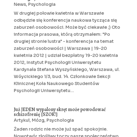
News
,
Psychologia
W drugiej połowie kwietnia w Warszawie
odbędzie się konferencja naukowa tycząca się
zaburzeń osobowości. Może być ciekawie ;) Oto
informacja prasowa, którą otrzymałem: "Po
drugiej stronie lustra" - konferencja na temat
zaburzeń osobowości | Warszawa | 19-20
kwietnia 2012 | udział bezpłatny 19-20 kwietnia
2012, Instytut Psychologii Uniwersytetu
Kardynała Stefana Wyszyńskiego, Warszawa, ul.
Wóycickiego 1/3, bud. 14. Członkowie Sekcji
Klinicznej Koła Naukowego Studentów
Psychologii Uniwersytetu...
Już JEDEN wypalony skręt może powodować
schizofrenię [SZOK!]
Artykul
,
Mózg
,
Psychologia
Żaden rodzic nie może już spać spokojnie.
Nowotwór złośliwy toczy nasze społeczeństwo,