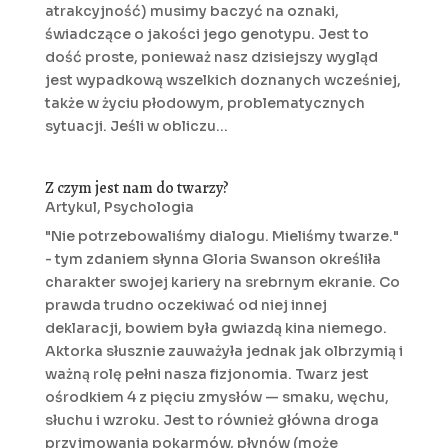
atrakcyjność) musimy baczyć na oznaki,
świadczące o jakości jego genotypu. Jest to
dość proste, ponieważ nasz dzisiejszy wygląd
jest wypadkową wszelkich doznanych wcześniej,
także w życiu płodowym, problematycznych
sytuacji. Jeśli w obliczu...
Z czym jest nam do twarzy?
Artykul
,
Psychologia
"Nie potrzebowaliśmy dialogu. Mieliśmy twarze."
- tym zdaniem słynna Gloria Swanson określiła
charakter swojej kariery na srebrnym ekranie. Co
prawda trudno oczekiwać od niej innej
deklaracji, bowiem była gwiazdą kina niemego.
Aktorka słusznie zauważyła jednak jak olbrzymią i
ważną rolę pełni nasza fizjonomia. Twarz jest
ośrodkiem 4 z pięciu zmysłów — smaku, węchu,
słuchu i wzroku. Jest to również główna droga
przyjmowania pokarmów, płynów (może