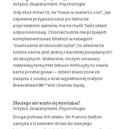
Artykul
,
Eksperyment
,
Psychologia
Gdy ktoś mówi Ci, że "masz w sobie to coś", jak
zapewne przypuszczasz po lekturze
poprzednich wpisów, ma na myśli Twój układ
odpornościowy. Chociaż ludzie nie przywykli
komplementować bliskich w kategorii
"zwalczanie drobnoustrojów", to właśnie ta
ludzka cecha jest jedną z bardziej pożądanych i
atrakcyjnych. Waleczne, niczym umazany
niebieską farbą Mel Gibson limfocyty to niezła
karta przetargowa — dzieci stworzone ze
związku z osobą o krwi wypełnionej małymi
Breaveheartâ€™ami również będą...
Dlaczego nie warto się wyróżniać?
Artykul
,
Eksperyment
,
Psychologia
Druga połowa XIX wieku. Sir Francis Galton
zamyka z trzaskiem drzwi do swojego