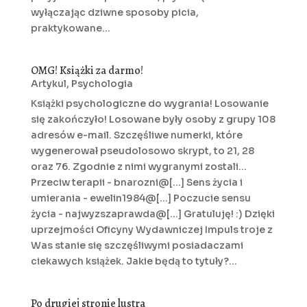
wyłączając dziwne sposoby picia,
praktykowane...
OMG! Książki za darmo!
Artykul
,
Psychologia
Książki psychologiczne do wygrania! Losowanie
się zakończyło! Losowane były osoby z grupy 108
adresów e-mail. Szczęśliwe numerki, które
wygenerował pseudolosowo skrypt, to 21, 28
oraz 76. Zgodnie z nimi wygranymi zostali...
Przeciw terapii - bnarozni@[...] Sens życia i
umierania - ewelin1984@[...] Poczucie sensu
życia - najwyzszaprawda@[...] Gratuluję! :) Dzięki
uprzejmości Oficyny Wydawniczej Impuls troje z
Was stanie się szczęśliwymi posiadaczami
ciekawych książek. Jakie będą to tytuły?...
Po drugiej stronie lustra