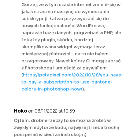
Gorzej, że w tym czasie internet zmienił się w
jakąś straszną maszynę do wymuszania
subskrypcji. Łatwo przyzwyczaić się do
nowych funkcjonalności WordPressa,
naprawić bazę danych, pogrzebać w PHP, ale
że każdy plugin, skórka, bardziej
skomplikowany widget wymaga teraz
miesięcznej płatności… na to nie byłem
przygotowany. Nawet kolory Ci mogą zabrać
z Photoshopa i umieścić za paywallem
(
https://petapixel.com/2022/10/28/you-have-
to-pay-a-subscription-to-use-pantone-
colors-in-photoshop-now/
).
Hoko
on 03/11/2022 at 10:59
Oj tam, drobne rzeczy to se można zrobić w
zwykłym edytorze kodu, najwyżej trzeba trochę
poszperać w sieci za instrukcją ;)