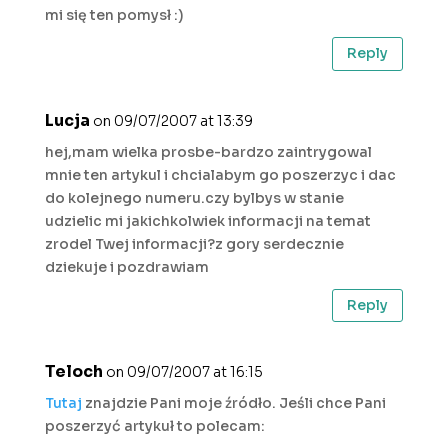
mi się ten pomysł :)
Reply
Lucja
on 09/07/2007 at 13:39
hej,mam wielka prosbe-bardzo zaintrygowal
mnie ten artykul i chcialabym go poszerzyc i dac
do kolejnego numeru.czy bylbys w stanie
udzielic mi jakichkolwiek informacji na temat
zrodel Twej informacji?z gory serdecznie
dziekuje i pozdrawiam
Reply
Teloch
on 09/07/2007 at 16:15
Tutaj
znajdzie Pani moje źródło. Jeśli chce Pani
poszerzyć artykuł to polecam: