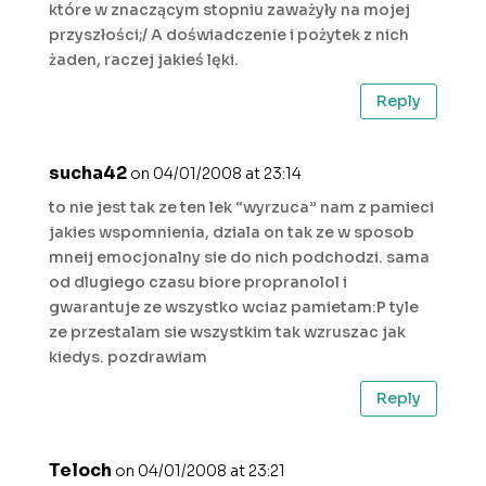
które w znaczącym stopniu zaważyły na mojej
przyszłości;/ A doświadczenie i pożytek z nich
żaden, raczej jakieś lęki.
Reply
sucha42
on 04/01/2008 at 23:14
to nie jest tak ze ten lek “wyrzuca” nam z pamieci
jakies wspomnienia, dziala on tak ze w sposob
mneij emocjonalny sie do nich podchodzi. sama
od dlugiego czasu biore propranolol i
gwarantuje ze wszystko wciaz pamietam:P tyle
ze przestalam sie wszystkim tak wzruszac jak
kiedys. pozdrawiam
Reply
Teloch
on 04/01/2008 at 23:21