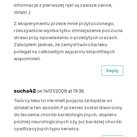
Informacje z pierwszej ręki są zawsze cenne,
dzięki ;)
Z eksperymentu przeze mnie przytoczonego,
rzeczywiście wynika tylko zmniejszenie poczucia
stresu przy opowiadaniu o przeżytych urazach.
Założyłem jednak, że zamysł twórców leku
polegał na całkowitym wyparciu kłopotliwych
wspomnień.
Reply
sucha42
on 14/01/2008 at 19:36
Twórcy leku to nie mieli pojęcia ze będzie on
działał w ten sposób:P przecież został stworzony
do leczenia chorób kardiologicznych, dopiero
później neurologicznych czy już bardziej chorób
cywilizacyjnych typu nerwica.