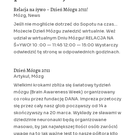
Relacja na żywo – Dzień Mózgu 2011!
Mózg
,
News
Jeśli nie mogliście dotrzeć do Sopotu na czas...
Możecie Dzień Mózgu zwiedzić wirtualnie. Weź
udział w wirtualnym Dniu Mózgu! RELACJA NA
Ś»YWO! 10 :00 — 11:45 12:00 — 15:00 Wystarczy
odwiedzić tę stronę w odpowiednich godzinach.
Dzień Mózgu 2011
Artykul
,
Mózg
Wielkimi krokami zbliża się światowy tydzień
mózgu (Brain Awareness Week) organizowany
co roku przez fundację DANA. Impreza przetoczy
się przez cały nasz glob począwszy od 14 a
skończywszy na 20 marca. Wykłady ze sławami w
dziedzinie neuronauki będą organizowane
masowo, by jak największej ilości osób zwrócić
uwagę na to jak ważne jest to nasze półtora kilo