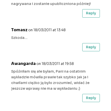
nagrywana i zostanie upubliczniona później!
Reply
Tomasz
on 18/03/2011 at 13:48
Szkoda…
Reply
Awangarda
on 18/03/2011 at 19:58
Spóźniłam się ale byłam, Pani na ostatnim
wykładzie mówiła prawie tak szybko jak ja i
chwilami ciężko ją było zrozumieć, widać że
jeszcze wprawy nie ma w wykładaniu ;)
Reply