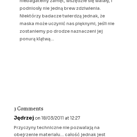
niebagatelny zamęt, wszędzie się walały, i
podniosły nie jedną brew zdziwienia.
Niektórzy badacze twierdzą jednak, że
maska może uczynić nas pięknymi, jeśli nie
zostaniemy po drodze naznaczeni jej
ponurą klątwą…
3 Comments
Jędrzej
on 18/03/2011 at 12:27
Przyczyny techniczne nie pozwalają na
obejrzenie materiału… całość jednak jest