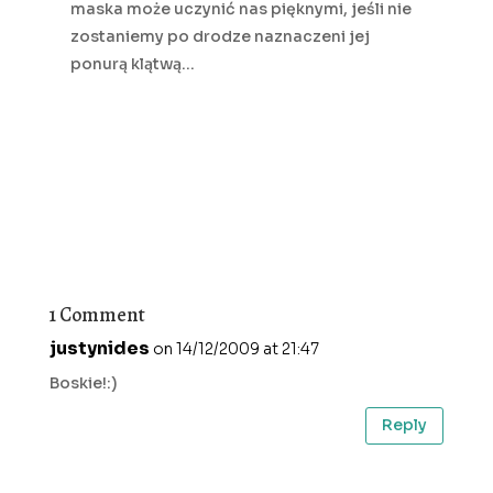
maska może uczynić nas pięknymi, jeśli nie
zostaniemy po drodze naznaczeni jej
ponurą klątwą…
1 Comment
justynides
on 14/12/2009 at 21:47
Boskie!:)
Reply