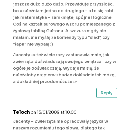
jeszcze dużo dużo dużo. Przewiduje przyszłośc,
bo uzależniam jedno od drugiego – a to się robi
jak matematyka – zamknięte, spójne i logiczne.
Coś na kształt surowego wzoru pomieszanego z
życiową tablicą Galtona. A szczura nigdy nie
miałam, ale myślę że komendy typu “siad”, czy
“łapa” nie wypalą :)
Jacenty -> też wiele razy zastanawia mnie, jak
zwierzęta doświadczają swojego wnętrza i czy w
ogóle je doświadczają. Wydaje mi się, że
należałoby najpierw zbadac dokładnie ich mózg,
a dokładniej przodomóżdże :>
Reply
Teloch
on 15/01/2009 at 10:00
Jacenty – Zwierzęta nie opracowały języka w
naszym rozumieniu tego słowa, dlatego tak