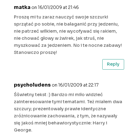
matka
on 16/01/2009 at 21:46
Proszę mi tu zaraz nauczyć swoje szczurki
sprzątać po sobie, nie bałaganić przy jedzeniu,
nie patrzeć wilkiem, nie wycofywać się rakiem,
nie chować głowy w żwirek, jak struś, nie
myszkować za jedzeniem. No i te nocne zabawy!
Stanowczo proszę!
Reply
psycholudens
on 16/01/2009 at 22:17
Śšwietny tekst :) Bardzo mi miło widzieć
zainteresowanie tymi tematami. Też miałem dwa
szczury; prezentowały prawie identyczne
zróżnicowanie zachowania, z tym, że nazywały
się jakoś mniej behawiorystycznie: Harry i
George.