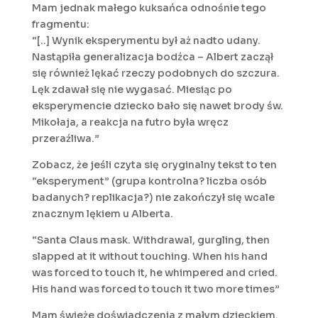
Mam jednak małego kuksańca odnośnie tego
fragmentu:
“[..] Wynik eksperymentu był aż nadto udany.
Nastąpiła generalizacja bodźca – Albert zaczął
się również lękać rzeczy podobnych do szczura.
Lęk zdawał się nie wygasać. Miesiąc po
eksperymencie dziecko bało się nawet brody św.
Mikołaja, a reakcja na futro była wręcz
przeraźliwa.”
Zobacz, że jeśli czyta się oryginalny tekst to ten
“eksperyment” (grupa kontrolna? liczba osób
badanych? replikacja?) nie zakończył się wcale
znacznym lękiem u Alberta.
“Santa Claus mask. Withdrawal, gurgling, then
slapped at it without touching. When his hand
was forced to touch it, he whimpered and cried.
His hand was forced to touch it two more times”
Mam świeże doświadczenia z małym dzieckiem.