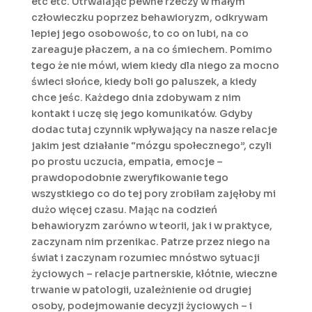
etc etc. Utrwalając pewne rzeczy w małym
człowieczku poprzez behawioryzm, odkrywam
lepiej jego osobowośc, to co on lubi, na co
zareaguje płaczem, a na co śmiechem. Pomimo
tego że nie mówi, wiem kiedy dla niego za mocno
świeci słońce, kiedy boli go paluszek, a kiedy
chce jeśc. Każdego dnia zdobywam z nim
kontakt i uczę się jego komunikatów. Gdyby
dodac tutaj czynnik wpływający na nasze relacje
jakim jest działanie “mózgu społecznego”, czyli
po prostu uczucia, empatia, emocje –
prawdopodobnie zweryfikowanie tego
wszystkiego co do tej pory zrobiłam zajęłoby mi
dużo więcej czasu. Mając na codzień
behawioryzm zarówno w teorii, jak i w praktyce,
zaczynam nim przenikac. Patrze przez niego na
świat i zaczynam rozumiec mnóstwo sytuacji
życiowych – relacje partnerskie, kłótnie, wieczne
trwanie w patologii, uzależnienie od drugiej
osoby, podejmowanie decyzji życiowych – i