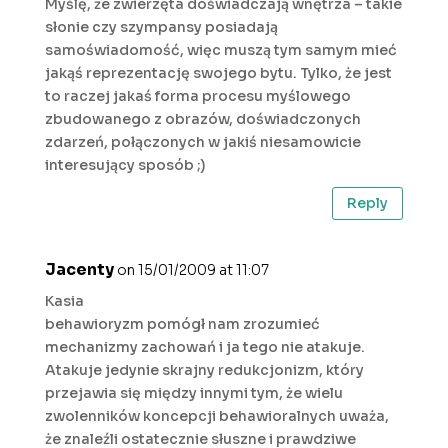
Myślę, że zwierzęta doświadczają wnętrza – takie
słonie czy szympansy posiadają
samoświadomość, więc muszą tym samym mieć
jakąś reprezentację swojego bytu. Tylko, że jest
to raczej jakaś forma procesu myślowego
zbudowanego z obrazów, doświadczonych
zdarzeń, połączonych w jakiś niesamowicie
interesujący sposób ;)
Reply
Jacenty
on 15/01/2009 at 11:07
Kasia
behawioryzm pomógł nam zrozumieć
mechanizmy zachowań i ja tego nie atakuje.
Atakuje jedynie skrajny redukcjonizm, który
przejawia się między innymi tym, że wielu
zwolenników koncepcji behawioralnych uważa,
że znaleźli ostatecznie słuszne i prawdziwe