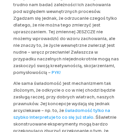
trudno nam badać zależności ich zachowania
pod względem wewnętrznych procesów.
Zgadzam się jednak, że odrzucanie czegoś tylko
dlatego, że nie można tego zmierzyć jest
upraszczaniem. Tej zmiennej JESZCZE nie
możemy wprowadzić do wzoru zachowania, ale
nie znaczy to, że życie wewnętrzne zwierząt jest
nudne – wręcz przeciwnie! Zwłaszcza w
przypadku naczelnych niejednokrotnie mogą nas
zaskoczyć swoją kreatywnością, skojarzeniami,
pomysłowością –
PYK!
Ale sama świadomość jest mechanizmem tak
złożonym, że odkrycie o co w niej chodzi będzie
zasługą raczej, przy dobrych wiatrach, naszych
prawnuków. Jej koncepcje wydają się jednak
arcyciekawe – np. to, że
świadomość tylko na
szybko interpretuje to co się już stało
. Śšwietnie
skonstruowane eksperymenty mogą bardzo
przekonująco zburzyć przekonanie o tym, że