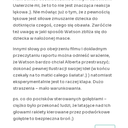
Uwierzcie mi, że to to nie jest znacząca reakcja
lękowa ;). Nie mówiąc już o tym, że z pewnością
lękowe jest siłowe zmuszanie dziecka do
dotknięcia czegoś, czego się obawia. Zwróćcie
też uwagę w jaki sposób Watson zbliża się do
dziecka w nałożonej masce.
Innymi słowy po obejrzeniu filmu i dokładnym
przeczytaniu raportu można odnieść wrażenie,
że Watson bardzo chciał Alberta przestraszyć;
dokonać pewnej ilustracji swojej idei (w końcu
czekały na to matki całego świata! ;) ) natomiast
eksperymentalnie jest to raczej klapa. Dużo
straszenia – mało warunkowania.
ps. co do pocisków sterowanych gołębiami –
ciężko było przekonać ludzi, że latające nad ich
głowami rakiety kierowane przez podwórkowe
gołębie to bezpieczna broń ;)