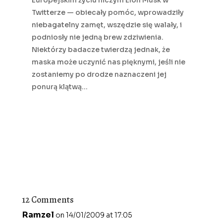
Europejskim życiu niczym Elon Musk w
Twitterze — obiecały pomóc, wprowadziły
niebagatelny zamęt, wszędzie się walały, i
podniosły nie jedną brew zdziwienia.
Niektórzy badacze twierdzą jednak, że
maska może uczynić nas pięknymi, jeśli nie
zostaniemy po drodze naznaczeni jej
ponurą klątwą…
12 Comments
Ramzel
on 14/01/2009 at 17:05