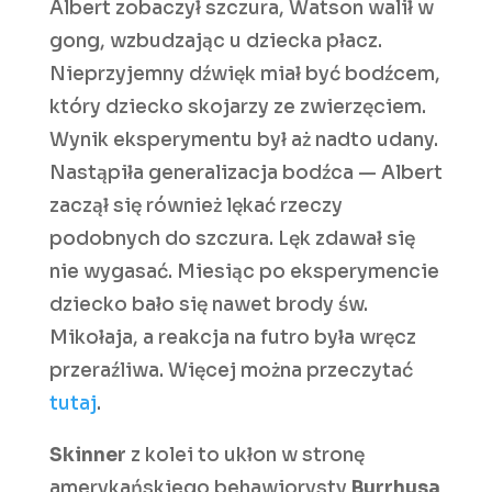
Albert zobaczył szczura, Watson walił w
gong, wzbudzając u dziecka płacz.
Nieprzyjemny dźwięk miał być bodźcem,
który dziecko skojarzy ze zwierzęciem.
Wynik eksperymentu był aż nadto udany.
Nastąpiła generalizacja bodźca — Albert
zaczął się również lękać rzeczy
podobnych do szczura. Lęk zdawał się
nie wygasać. Miesiąc po eksperymencie
dziecko bało się nawet brody św.
Mikołaja, a reakcja na futro była wręcz
przeraźliwa. Więcej można przeczytać
tutaj
.
Skinner
z kolei to ukłon w stronę
amerykańskiego behawiorysty
Burrhusa