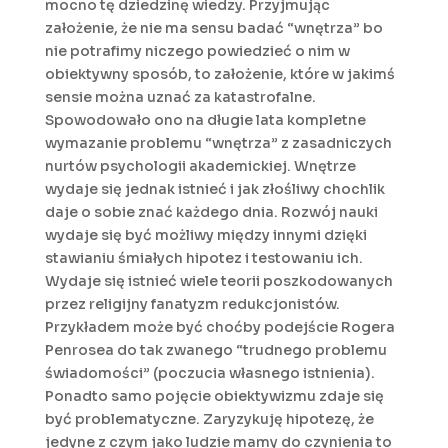
mocno tę dziedzinę wiedzy. Przyjmując
założenie, że nie ma sensu badać “wnętrza” bo
nie potrafimy niczego powiedzieć o nim w
obiektywny sposób, to założenie, które w jakimś
sensie można uznać za katastrofalne.
Spowodowało ono na długie lata kompletne
wymazanie problemu “wnętrza” z zasadniczych
nurtów psychologii akademickiej. Wnętrze
wydaje się jednak istnieć i jak złośliwy chochlik
daje o sobie znać każdego dnia. Rozwój nauki
wydaje się być możliwy między innymi dzięki
stawianiu śmiałych hipotez i testowaniu ich.
Wydaje się istnieć wiele teorii poszkodowanych
przez religijny fanatyzm redukcjonistów.
Przykładem może być choćby podejście Rogera
Penrosea do tak zwanego “trudnego problemu
świadomości” (poczucia własnego istnienia).
Ponadto samo pojęcie obiektywizmu zdaje się
być problematyczne. Zaryzykuję hipotezę, że
jedyne z czym jako ludzie mamy do czynienia to