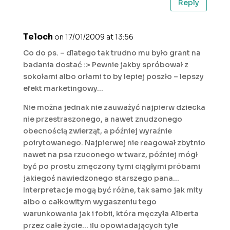
Reply
Teloch
on 17/01/2009 at 13:56
Co do ps. – dlatego tak trudno mu było grant na
badania dostać :> Pewnie jakby spróbował z
sokołami albo orłami to by lepiej poszło – lepszy
efekt marketingowy…
Nie można jednak nie zauważyć najpierw dziecka
nie przestraszonego, a nawet znudzonego
obecnością zwierząt, a później wyraźnie
poirytowanego. Najpierwej nie reagował zbytnio
nawet na psa rzuconego w twarz, później mógł
być po prostu zmęczony tymi ciągłymi próbami
jakiegoś nawiedzonego starszego pana…
Interpretacje mogą być różne, tak samo jak mity
albo o całkowitym wygaszeniu tego
warunkowania jak i fobii, która męczyła Alberta
przez całe życie… ilu opowiadających tyle