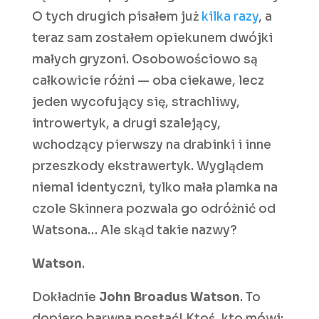
O tych drugich pisałem już
kilka razy
, a
teraz sam zostałem opiekunem dwójki
małych gryzoni. Osobowościowo są
całkowicie różni — oba ciekawe, lecz
jeden wycofujący się, strachliwy,
introwertyk, a drugi szalejący,
wchodzący pierwszy na drabinki i inne
przeszkody ekstrawertyk. Wyglądem
niemal identyczni, tylko mała plamka na
czole Skinnera pozwala go odróżnić od
Watsona… Ale skąd takie nazwy?
Watson
.
Dokładnie
John Broadus Watson
. To
dopiero barwna postać! Ktoś, kto mówi: