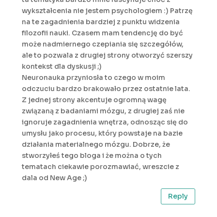
wykształcenia nie jestem psychologiem :) Patrzę
na te zagadnienia bardziej z punktu widzenia
filozofii nauki. Czasem mam tendencję do być
może nadmiernego czepiania się szczegółów,
ale to pozwala z drugiej strony otworzyć szerszy
kontekst dla dyskusji ;)
Neuronauka przyniosła to czego w moim
odczuciu bardzo brakowało przez ostatnie lata.
Z jednej strony akcentuje ogromną wagę
związaną z badaniami mózgu, z drugiej zaś nie
ignoruje zagadnienia wnętrza, odnosząc się do
umysłu jako procesu, który powstaje na bazie
działania materialnego mózgu. Dobrze, że
stworzyłeś tego bloga i że można o tych
tematach ciekawie porozmawiać, wreszcie z
dala od New Age ;)
Reply