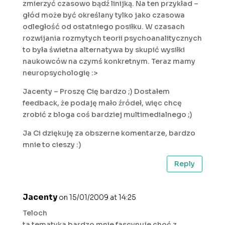
zmierzyć czasowo bądź linijką. Na ten przykład –
głód może być określany tylko jako czasowa
odległość od ostatniego posiłku. W czasach
rozwijania rozmytych teorii psychoanalitycznych
to była świetna alternatywa by skupić wysiłki
naukowców na czymś konkretnym. Teraz mamy
neuropsychologię :>
Jacenty – Proszę Cię bardzo ;) Dostałem
feedback, że podaję mało źródeł, więc chcę
zrobić z bloga coś bardziej multimedialnego ;)
Ja Ci dziękuję za obszerne komentarze, bardzo
mnie to cieszy :)
Reply
Jacenty
on 15/01/2009 at 14:25
Teloch
ta tematyka bardzo mnie fascynuje choć z