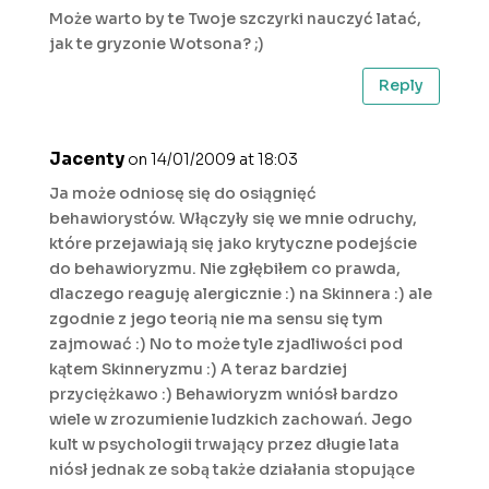
Może warto by te Twoje szczyrki nauczyć latać,
jak te gryzonie Wotsona? ;)
Reply
Jacenty
on 14/01/2009 at 18:03
Ja może odniosę się do osiągnięć
behawiorystów. Włączyły się we mnie odruchy,
które przejawiają się jako krytyczne podejście
do behawioryzmu. Nie zgłębiłem co prawda,
dlaczego reaguję alergicznie :) na Skinnera :) ale
zgodnie z jego teorią nie ma sensu się tym
zajmować :) No to może tyle zjadliwości pod
kątem Skinneryzmu :) A teraz bardziej
przyciężkawo :) Behawioryzm wniósł bardzo
wiele w zrozumienie ludzkich zachowań. Jego
kult w psychologii trwający przez długie lata
niósł jednak ze sobą także działania stopujące