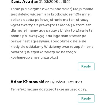
Kania Ava :)
on 01/03/2008 at 18:22
Teraz ja sie czyms z wami podziele :) Moja mama
jest daleko widzem a ja krotkowidzemDla mnei
zbliska osoba po lewej stronie ma taki straszy
wyraz twarzy a z prawej to ta ładna:) Natomiast
dla mojej mamy gdy patrzy z bliska to wlasnie ta
osoba po lewej wyglada łagodnie a twarz po
prawej jest agresywna. i podobnie dzieje sie
kiedy sie oddalamy Widziemy twarze zupelnie na
odwrot :) Wszystko zalezy od naszego
kochanego zmyslu wzroku:)
Reply
Adam Klimowski
on 17/03/2008 at 01:29
Ten efekt można dostrzec także mrużąc oczy.
Reply