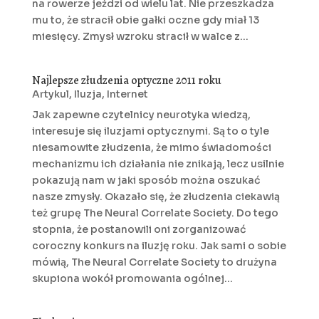
na rowerze jeździ od wielu lat. Nie przeszkadza
mu to, że stracił obie gałki oczne gdy miał 13
miesięcy. Zmysł wzroku stracił w walce z...
Najlepsze złudzenia optyczne 2011 roku
Artykul
,
Iluzja
,
Internet
Jak zapewne czytelnicy neurotyka wiedzą,
interesuje się iluzjami optycznymi. Są to o tyle
niesamowite złudzenia, że mimo świadomości
mechanizmu ich działania nie znikają, lecz usilnie
pokazują nam w jaki sposób można oszukać
nasze zmysły. Okazało się, że złudzenia ciekawią
też grupę The Neural Correlate Society. Do tego
stopnia, że postanowili oni zorganizować
coroczny konkurs na iluzję roku. Jak sami o sobie
mówią, The Neural Correlate Society to drużyna
skupiona wokół promowania ogólnej...