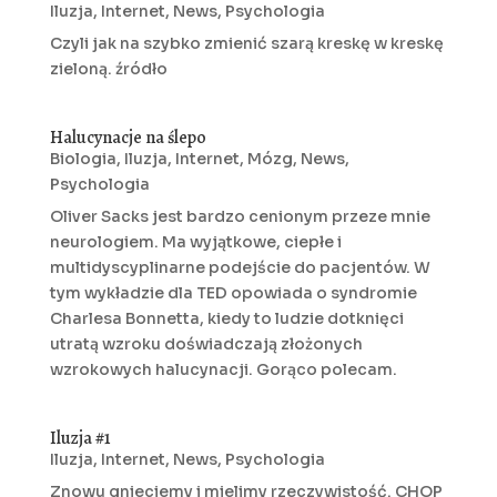
Iluzja
,
Internet
,
News
,
Psychologia
Czyli jak na szybko zmienić szarą kreskę w kreskę
zieloną. źródło
Halucynacje na ślepo
Biologia
,
Iluzja
,
Internet
,
Mózg
,
News
,
Psychologia
Oliver Sacks jest bardzo cenionym przeze mnie
neurologiem. Ma wyjątkowe, ciepłe i
multidyscyplinarne podejście do pacjentów. W
tym wykładzie dla TED opowiada o syndromie
Charlesa Bonnetta, kiedy to ludzie dotknięci
utratą wzroku doświadczają złożonych
wzrokowych halucynacji. Gorąco polecam.
Iluzja #1
Iluzja
,
Internet
,
News
,
Psychologia
Znowu gnieciemy i mielimy rzeczywistość. CHOP