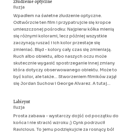
Złudzenie optyczne
Iluzja
Wpadłem na świetne złudzenie optyczne.
Odtwórzcie ten film i przypatrujcie się kropce
umieszczonej pośrodku: Najpierw kółka mienią
się różnymi kolorami, lecz później wszystkie
zaczynają ruszać i ich kolor przestaje się
zmieniać. Błąd - kolory cały czas się zmieniają.
Ruch albo obiektu, albo naszych oczu może
skutecznie wygasić spostrzeganie innej zmiany
która dotyczy obserwowanego obiektu. Może to
być kolor, ale także... Stworzeniem filmików zajął
się Jordan Suchow i George Alvarez. A tutaj...
Labirynt
Iluzja
Prosta zabawa - wystarczy dojść od początku do
końca i nie stracić wzroku ;) Cynk podrzucił
Ravicious. To jemu podziękujcie za rosnący ból