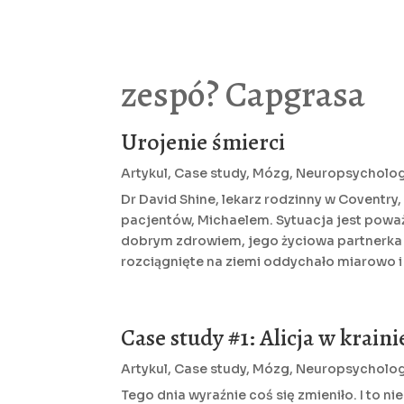
zespó? Capgrasa
Urojenie śmierci
Artykul
,
Case study
,
Mózg
,
Neuropsycholog
Dr David Shine, lekarz rodzinny w Coventry
pacjentów, Michaelem. Sytuacja jest poważ
dobrym zdrowiem, jego życiowa partnerka pr
rozciągnięte na ziemi oddychało miarowo i 
Case study #1: Alicja w krain
Artykul
,
Case study
,
Mózg
,
Neuropsycholog
Tego dnia wyraźnie coś się zmieniło. I to 