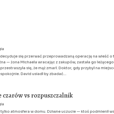
ia
, decyduje się przerwać przeprowadzaną operację na wieść o t
na — żona Michaela wracając z zakupów, zastała go leżącego n
zestraszyła się, że mąż zmarł. Doktor, gdy przybył na miejsc
spokojnie. David usiadł by zbadać...
ie czarów vs rozpuszczalnik
ia
nie tylko atmosfera w domu. Dziwne uczucie — ktoś podmienił w