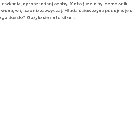
eszkania, oprócz jednej osoby. Ale to już nie był domownik 
zerwone, większe niż zazwyczaj. Młoda dziewczyna podejmuje 
go doszło? Złożyło się na to kilka...