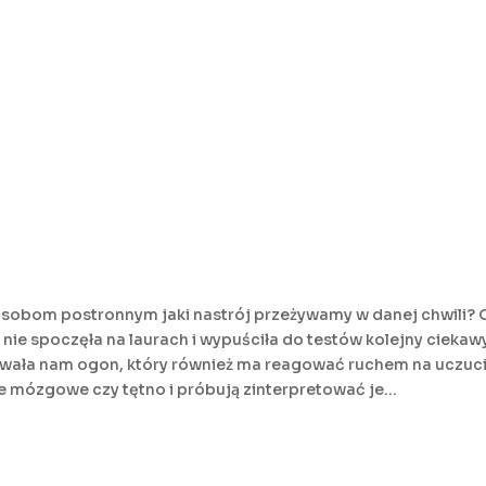
osobom postronnym jaki nastrój przeżywamy w danej chwili? 
nie spoczęła na laurach i wypuściła do testów kolejny cieka
wała nam ogon, który również ma reagować ruchem na uczucia
le mózgowe czy tętno i próbują zinterpretować je...