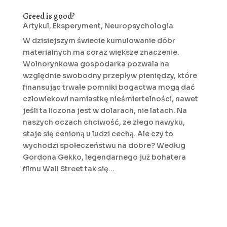
Greed is good?
Artykul
,
Eksperyment
,
Neuropsychologia
W dzisiejszym świecie kumulowanie dóbr
materialnych ma coraz większe znaczenie.
Wolnorynkowa gospodarka pozwala na
względnie swobodny przepływ pieniędzy, które
finansując trwałe pomniki bogactwa mogą dać
człowiekowi namiastkę nieśmiertelności, nawet
jeśli ta liczona jest w dolarach, nie latach. Na
naszych oczach chciwość, ze złego nawyku,
staje się cenioną u ludzi cechą. Ale czy to
wychodzi społeczeństwu na dobre? Według
Gordona Gekko, legendarnego już bohatera
filmu Wall Street tak się...