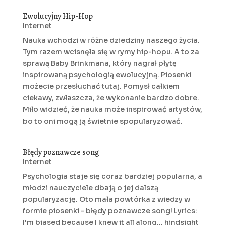
Ewolucyjny Hip-Hop
Internet
Nauka wchodzi w różne dziedziny naszego życia.
Tym razem wcisnęła się w rymy hip-hopu. A to za
sprawą Baby Brinkmana, który nagrał płytę
inspirowaną psychologią ewolucyjną. Piosenki
możecie przesłuchać tutaj. Pomysł całkiem
ciekawy, zwłaszcza, że wykonanie bardzo dobre.
Miło widzieć, że nauka może inspirować artystów,
bo to oni mogą ją świetnie spopularyzować.
Błędy poznawcze song
Internet
Psychologia staje się coraz bardziej popularna, a
młodzi nauczyciele dbają o jej dalszą
popularyzację. Oto mała powtórka z wiedzy w
formie piosenki - błędy poznawcze song! Lyrics:
I'm biased because I knew it all along... hindsight