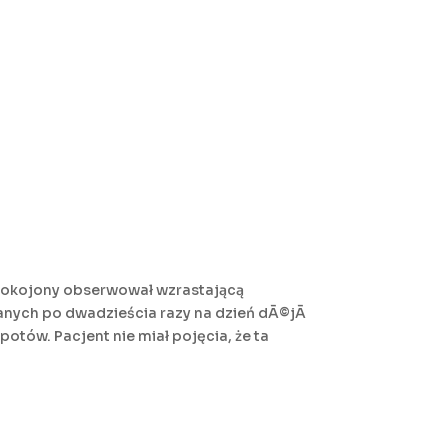
iepokojony obserwował wzrastającą
ywanych po dwadzieścia razy na dzień dÃ©jÃ
potów. Pacjent nie miał pojęcia, że ta