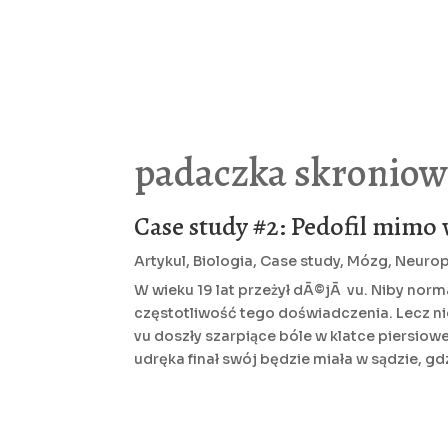
padaczka skroniow
Case study #2: Pedofil mimo 
Artykul
,
Biologia
,
Case study
,
Mózg
,
Neurop
W wieku 19 lat przeżył dÃ©jÃ vu. Niby nor
częstotliwość tego doświadczenia. Lecz nie
vu doszły szarpiące bóle w klatce piersiowe
udręka finał swój będzie miała w sądzie, gd