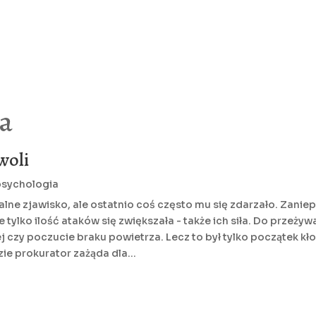
a
woli
sychologia
malne zjawisko, ale ostatnio coś często mu się zdarzało. Zan
 tylko ilość ataków się zwiększała - także ich siła. Do przeż
j czy poczucie braku powietrza. Lecz to był tylko początek kło
zie prokurator zażąda dla...