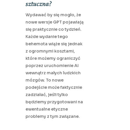
sztuczna?
Wydawać by się mogło, że
nowe wersje GPT pojawiają
się praktycznie co tydzień.
Każde wydanie tego
behemota wiąże się jednak
z ogromnymi kosztami,
które możemy ograniczyć
poprzez uruchomienie AI
wewnątrz małych ludzkich
mózgów. To nowe
podejście może faktycznie
zadziałać, jeśli tylko
będziemy przygotowani na
ewentualne etyczne
problemy z tym związane.