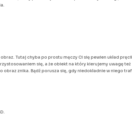
ia.
 obraz. Tutaj chyba po prostu męczy Ci się pewien układ pręc
rzystosowaniem się, a że obiekt na który kierujemy uwagę te
obraz znika. Bądź porusza się, gdy niedokładnie w niego traf
3D.