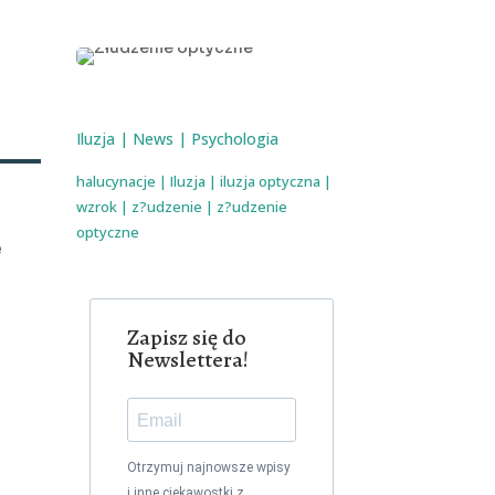
Iluzja
|
News
|
Psychologia
halucynacje
|
Iluzja
|
iluzja optyczna
|
wzrok
|
z?udzenie
|
z?udzenie
optyczne
e
Zapisz się do
Newslettera!
Otrzymuj najnowsze wpisy
i inne ciekawostki z