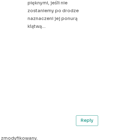
pięknymi, jeśli nie
zostaniemy po drodze
naznaczeni jej ponurą
klątwą…
Reply
co zmodyfikowany.