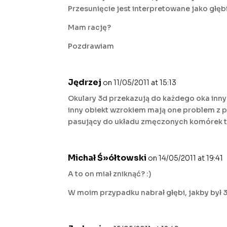
Przesunięcie jest interpretowane jako głęb
Mam rację?
Pozdrawiam
Jędrzej
on 11/05/2011 at 15:13
Okulary 3d przekazują do każdego oka inny
inny obiekt wzrokiem mają one problem z p
pasujący do układu zmęczonych komórek to 
Michał Ś»ółtowski
on 14/05/2011 at 19:41
A to on miał zniknąć? :)
W moim przypadku nabrał głębi, jakby był 