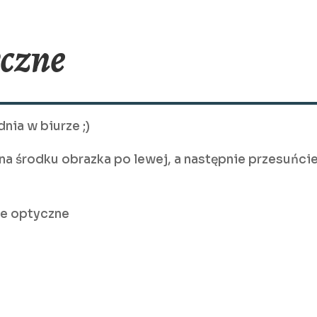
yczne
nia w biurze ;)
na środku obrazka po lewej, a następnie przesuńci