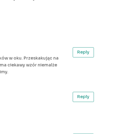
Reply
ików w oku. Przeskakując na
ż ma ciekawy wzór niemalże
imy.
Reply