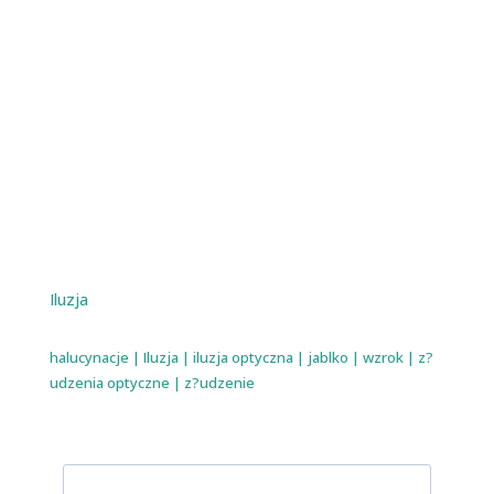
Iluzja
halucynacje
|
Iluzja
|
iluzja optyczna
|
jablko
|
wzrok
|
z?
udzenia optyczne
|
z?udzenie