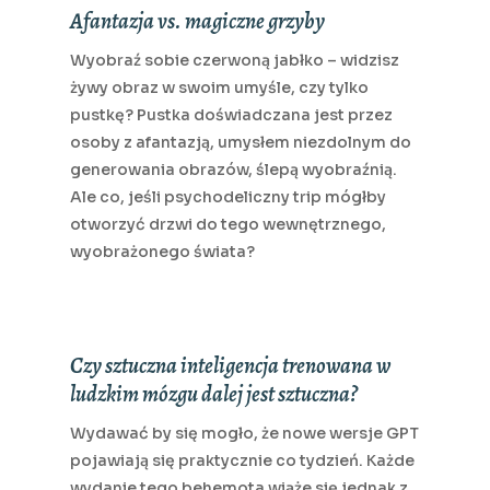
Afantazja vs. magiczne grzyby
Wyobraź sobie czerwoną jabłko – widzisz
żywy obraz w swoim umyśle, czy tylko
pustkę? Pustka doświadczana jest przez
osoby z afantazją, umysłem niezdolnym do
generowania obrazów, ślepą wyobraźnią.
Ale co, jeśli psychodeliczny trip mógłby
otworzyć drzwi do tego wewnętrznego,
wyobrażonego świata?
Czy sztuczna inteligencja trenowana w
ludzkim mózgu dalej jest sztuczna?
Wydawać by się mogło, że nowe wersje GPT
pojawiają się praktycznie co tydzień. Każde
wydanie tego behemota wiąże się jednak z