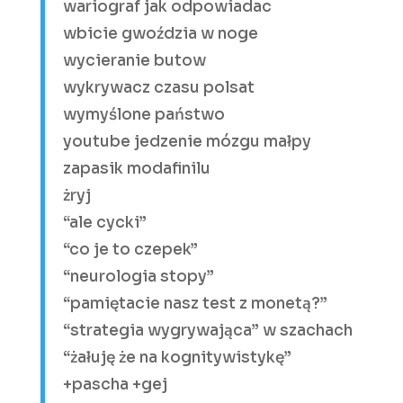
wariograf jak odpowiadac
wbicie gwoździa w noge
wycieranie butow
wykrywacz czasu polsat
wymyślone państwo
youtube jedzenie mózgu małpy
zapasik modafinilu
żryj
“ale cycki”
“co je to czepek”
“neurologia stopy”
“pamiętacie nasz test z monetą?”
“strategia wygrywająca” w szachach
“żałuję że na kognitywistykę”
+pascha +gej