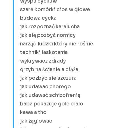
wyspa cyckuw
szare komórki cios w głowe
budowa cycka
jak rozpoznać karalucha
jak się pozbyć nornicy
narząd ludzki który nie rośnie
techniki łaskotania
wykrywacz zdrady
grzyb na ścianie a ciąża
jak pozbyc sie szczura
jak udawac chorego
jak udawać schizofrenię
baba pokazuje gole cialo
kawa a thc
jak żąglowac