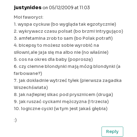
justynides
on 05/12/2009 at 11:03
Moi faworyci:
1. wyspa cyckuw (bo wygląda tak egzotycznie)
2. wykrywacz czasu polsat (bo brzmi intrygująco)
3. amfetamina zrob to sam (bo Polak potrafi)
4. bicepsy to możesz sobie wyrobić na
siłowni,ale jaja się ma albo nie (no właśnie)
5. cos na okres dla baby (poproszę)
6. czy ciemne blondynki mają mózg blondynki (a
farbowane?)
7. jak dokładnie wytrzeć tyłek (pierwsza zagadka
Wszechświata)
8. jak najlepiej sikac pod prysznicem (druga)
9. jak ruszać cyckami mężczyzna (i trzecia)
10. logiczne cycki (w tym jest jakaś głębia)
:)
Reply