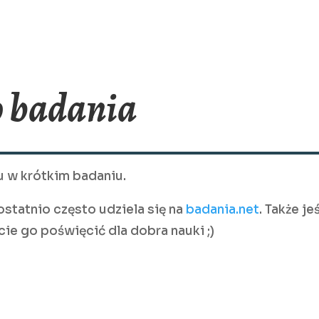
o badania
u w krótkim badaniu.
ostatnio często udziela się na
badania.net
. Także jeś
e go poświęcić dla dobra nauki ;)