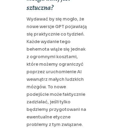
sztuczna?
Wydawać by się mogło, że
nowe wersje GPT pojawiają
się praktycznie co tydzień.
Każde wydanie tego
behemota wiąże się jednak
z ogromnymi kosztami,
które możemy ograniczyć
poprzez uruchomienie AI
wewnątrz małych ludzkich
mózgów. To nowe
podejście może faktycznie
zadziałać, jeśli tylko
będziemy przygotowani na
ewentualne etyczne
problemy z tym związane.