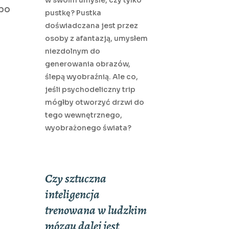
w swoim umyśle, czy tylko
 po
pustkę? Pustka
doświadczana jest przez
osoby z afantazją, umysłem
niezdolnym do
generowania obrazów,
ślepą wyobraźnią. Ale co,
jeśli psychodeliczny trip
mógłby otworzyć drzwi do
tego wewnętrznego,
wyobrażonego świata?
Czy sztuczna
inteligencja
trenowana w ludzkim
mózgu dalej jest