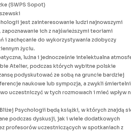
szke (SWPS Sopot)
aszewski
hologii jest zainteresowanie ludzi najnowszymi
, zapoznawanie ich z najświeższymi teoriami
ań i zachęcanie do wykorzystywania zdobyczy
iennym życiu.
tyczna, luźna i jednocześnie intelektualna atmosf
ie Atelier, podczas których wybitne polskie
zansę podyskutować ze sobą na gruncie bardziej
ferencje naukowe lub sympozja, a zwykli śmierteln
 żywo uczestniczyć w tych rozmowach i mieć wpływ 
iżej Psychologii będą książki, w których znajdą si
ane podczas dyskusji, jak i wiele dodatkowych
zez profesorów uczestniczących w spotkaniach z