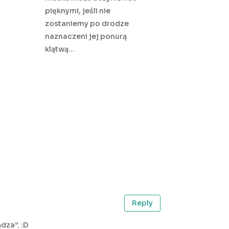
pięknymi, jeśli nie
zostaniemy po drodze
naznaczeni jej ponurą
klątwą…
Reply
dza”. :D