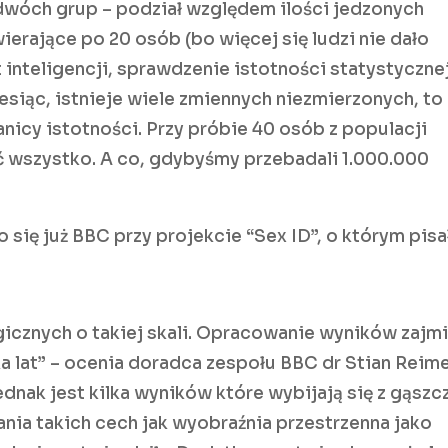
 dwóch grup – podział względem ilości jedzonych
erające po 20 osób (bo więcej się ludzi nie dało
inteligencji, sprawdzenie istotności statystycznej
iesiąc, istnieje wiele zmiennych niezmierzonych, to
nicy istotności. Przy próbie 40 osób z populacji
ć wszystko. A co, gdybyśmy przebadali 1.000.000
ię już BBC przy projekcie “Sex ID”, o którym pis
icznych o takiej skali. Opracowanie wyników zajm
a lat” – ocenia doradca zespołu BBC dr Stian Reime
dnak jest kilka wyników które wybijają się z gąszc
nia takich cech jak wyobraźnia przestrzenna jako