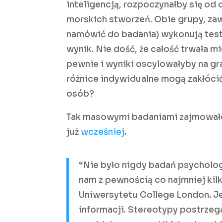
inteligencją, rozpoczynałby się od
morskich stworzeń. Obie grupy, zawi
namówić do badania) wykonują test 
wynik. Nie dość, że całość trwała m
pewnie i wyniki oscylowałyby na gra
różnice indywidualne mogą zakłóci
osób?
Tak masowymi badaniami zajmowało s
już
wcześniej
.
“Nie było nigdy badań psycholog
nam z pewnością co najmniej kilk
Uniwersytetu College London. Je
informacji. Stereotypy postrzega