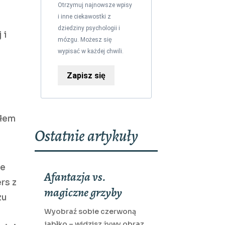
Otrzymuj najnowsze wpisy
i inne ciekawostki z
dziedziny psychologii i
 i
mózgu. Możesz się
wypisać w każdej chwili.
Zapisz się
ałem
Ostatnie artykuły
ie
Afantazja vs.
rs z
magiczne grzyby
zu
Wyobraź sobie czerwoną
jabłko – widzisz żywy obraz