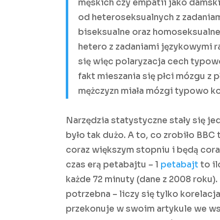
męskich czy empatii jako damski
od heteroseksualnych z zadaniam
biseksualne oraz homoseksualne.
hetero z zadaniami językowymi ra
się więc polaryzacja cech typow
fakt mieszania się płci mózgu z 
mężczyzn miała mózgi typowo ko
Narzędzia statystyczne stały się 
było tak dużo. A to, co zrobiło BBC
coraz większym stopniu i będą cora
czas erą petabajtu – 1
petabajt
to i
każde 72 minuty (dane z 2008 roku). 
potrzebna – liczy się tylko korelac
przekonuje w swoim artykule we 