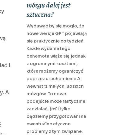
mózgu dalej jest
zy
sztuczna?
Wydawać by się mogło, że
nowe wersje GPT pojawiają
ową
się praktycznie co tydzień.
Każde wydanie tego
behemota wiąże się jednak
z ogromnymi kosztami,
ać i
które możemy ograniczyć
poprzez uruchomienie AI
wewnątrz małych ludzkich
y. A
mózgów. To nowe
podejście może faktycznie
zadziałać, jeśli tylko
będziemy przygotowani na
ewentualne etyczne
ć
problemy z tym związane.
zę…