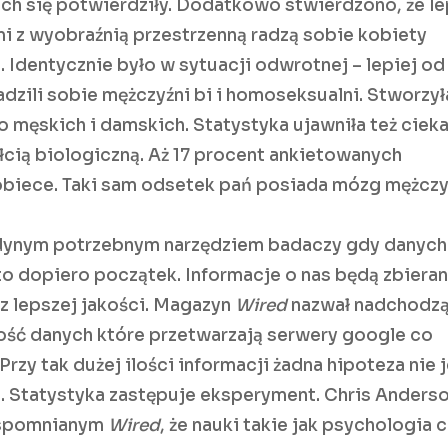
ch się potwierdziły. Dodatkowo stwierdzono, że le
i z wyobraźnią przestrzenną radzą sobie kobiety
 Identycznie było w sytuacji odwrotnej – lepiej od
dzili sobie mężczyźni bi i homoseksualni. Stworzył
o męskich i damskich. Statystyka ujawniła też ciek
płcią biologiczną. Aż 17 procent ankietowanych
biece. Taki sam odsetek pań posiada mózg mężczy
jedynym potrzebnym narzędziem badaczy gdy danych
 to dopiero początek. Informacje o nas będą zbiera
z lepszej jakości. Magazyn
Wired
nazwał nadchodz
lość danych które przetwarzają serwery google co
Przy tak dużej ilości informacji żadna hipoteza nie 
ja. Statystyka zastępuje eksperyment. Chris Anders
wspomnianym
Wired
, że nauki takie jak psychologia 