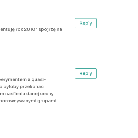
Reply
entuję rok 2010 i spojrzę na
Reply
sperymentem a quasi-
o byloby przekonac
m nasilenia danej cechy
dzy porownywanymi grupami