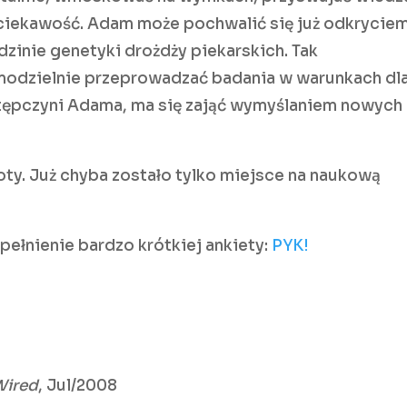
iekawość. Adam może pochwalić się już odkrycie
dzinie genetyki drożdży piekarskich. Tak
odzielnie przeprowadzać badania w warunkach dl
tępczyni Adama, ma się zająć wymyślaniem nowych
oty. Już chyba zostało tylko miejsce na naukową
ełnienie bardzo krótkiej ankiety:
PYK!
Wired
, Jul/2008