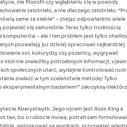
tyce, nie filozofii czy wgłębianiu się w powody
achowanie zaistniało, a nie dlaczego zaistniało. “Pr
 mówią same za siebie” – znając odpowiednio wiele
pojawiać się samoistnie. Teraz tylko trudnością
 komputerów – ale i ten problem jest tylko chwil
nych pozwalają już dzisiaj opracować najbardziej
dowania soi, kukurydzy czy pszenicy, wygrywać
 nich nie znaleźliby potrzebnych informacji, ujawni
fach społecznych utarć, wydajnie kontrolować ruch
 stanie znaleźć w tym szaleństwie metodę! Tylko
o eksperymentalnym badaniem!” zakrzykną niektórz
ytecie Aberystwyth. Jego ojcem jest Ross King a
t ten, bo o robocie mowa, potrafi sam formułowa
talnie, wnioskować na wynikach, przyswajać wied