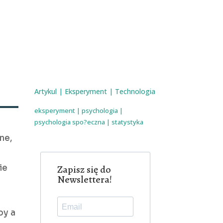
Artykul
|
Eksperyment
|
Technologia
eksperyment
|
psychologia
|
psychologia spo?eczna
|
statystyka
ne,
ie
Zapisz się do
Newslettera!
by a