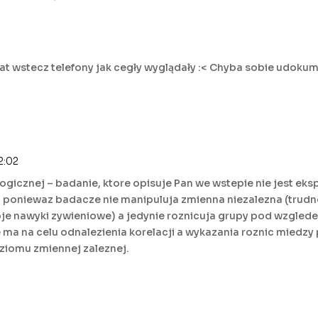
 lat wstecz telefony jak cegły wyglądały :< Chyba sobie udokum
2:02
ogicznej – badanie, ktore opisuje Pan we wstepie nie jest ek
oniewaz badacze nie manipuluja zmienna niezalezna (trudn
je nawyki zywieniowe) a jedynie roznicuja grupy pod wzglede
nie ma na celu odnalezienia korelacji a wykazania roznic mie
ziomu zmiennej zaleznej.