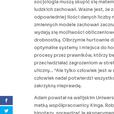
socjologia muszą skupić się matema
ludzkich zachowań. Ważne jest, że z
odpowiedniej ilości danych liczby
zmiennych modele zachowań zaczną 
wydają się możliwości obliczeniowe
drobnostką. Olbrzymie hurtownie da
optymalne systemy i miejsca do ho
procesy przez prawników, którzy bez
przeciwdziałać zagrożeniom w stre
uliczny… “Ale tylko człowiek jest w
człowiek nadal potwierdzi wszystk
zakrzykną nieprawdę.
Adam powstał na walijskim Uniwers
matką współpracownicy Kinga. Robo
hipotezy, sprawdzać je eksperymen