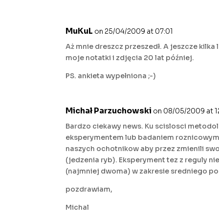
MuKuL
on 25/04/2009 at 07:01
Aż mnie dreszcz przeszedł. A jeszcze kilka
moje notatki i zdjęcia 20 lat później.
PS. ankieta wypełniona ;-)
Michał Parzuchowski
on 08/05/2009 at 1
Bardzo ciekawy news. Ku scislosci metodol
eksperymentem lub badaniem roznicowym p
naszych ochotnikow aby przez zmienili swo
(jedzenia ryb). Eksperyment tez z reguly 
(najmniej dwoma) w zakresie sredniego po
pozdrawiam,
Michal