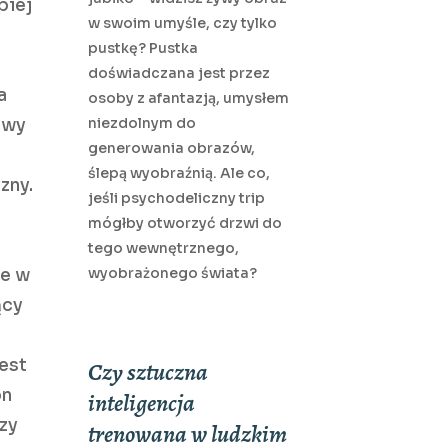
piej
w swoim umyśle, czy tylko
pustkę? Pustka
doświadczana jest przez
a
osoby z afantazją, umysłem
niezdolnym do
awy
generowania obrazów,
ślepą wyobraźnią. Ale co,
zny.
jeśli psychodeliczny trip
mógłby otworzyć drzwi do
tego wewnętrznego,
wyobrażonego świata?
ne w
ący
jest
Czy sztuczna
on
inteligencja
czy
trenowana w ludzkim