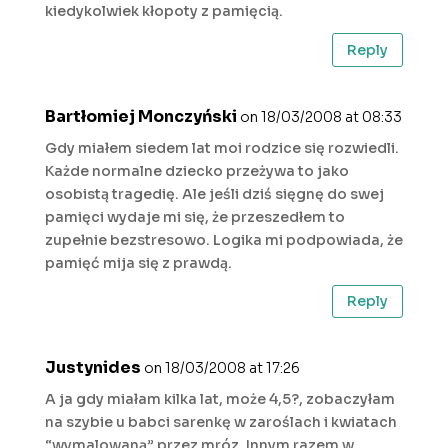
kiedykolwiek kłopoty z pamięcią.
Reply
Bartłomiej Monczyński
on 18/03/2008 at 08:33
Gdy miałem siedem lat moi rodzice się rozwiedli.
Każde normalne dziecko przeżywa to jako
osobistą tragedię. Ale jeśli dziś sięgnę do swej
pamięci wydaje mi się, że przeszedłem to
zupełnie bezstresowo. Logika mi podpowiada, że
pamięć mija się z prawdą.
Reply
Justynides
on 18/03/2008 at 17:26
A ja gdy miałam kilka lat, może 4,5?, zobaczyłam
na szybie u babci sarenkę w zaroślach i kwiatach
“wymalowaną” przez mróz. Innym razem w