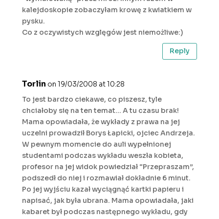
kalejdoskopie zobaczyłam krowę z kwiatkiem w
pysku.
Co z oczywistych wzglęgów jest niemożliwe:)
Reply
Torlin
on 19/03/2008 at 10:28
To jest bardzo ciekawe, co piszesz, tyle
chciałoby się na ten temat… A tu czasu brak!
Mama opowiadała, że wykłady z prawa na jej
uczelni prowadził Borys Łapicki, ojciec Andrzeja.
W pewnym momencie do auli wypełnionej
studentami podczas wykładu weszła kobieta,
profesor na jej widok powiedział “Przepraszam”,
podszedł do niej i rozmawiał dokładnie 6 minut.
Po jej wyjściu kazał wyciągnąć kartki papieru i
napisać, jak była ubrana. Mama opowiadała, jaki
kabaret był podczas następnego wykładu, gdy