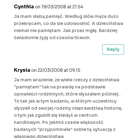
Cynthia
on 19/03/2008 at 21:54
Ja mam słabą pamięć. Według słów męża dużo
przekręcam, co da sie udowodnić. A dzieciństwa
niemal nie pamiętam. Jak przez mgłę. Bardziej
świadomie żyję od czasów liceum.
Reply
Krysia
on 22/03/2008 at 09:15
Ja mam wrażenie, że wiele rzeczy z dzieciństwa
“pamiętam” tak na prawdę na podstawie
opowieści rodzinnych, które słyszałam później..
To tak jak w tym badaniu, w którym uczestnicy
słyszeli od swojej rodziny nieprawdziwą historię,
o tym jak zgubili się kiedyś w centrum
handlowym. Po jakimś czasie większość
badanych “przypominała” sobie tę sytuację z
własnego dzieciństwa.