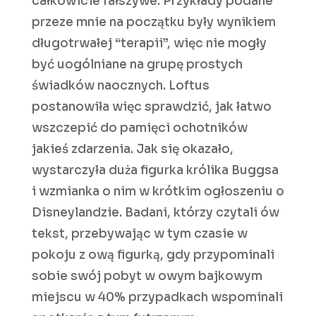
całkowicie fałszywe. Przykłady podane
przeze mnie na początku były wynikiem
długotrwałej “terapii”, więc nie mogły
być uogólniane na grupę prostych
świadków naocznych. Loftus
postanowiła więc sprawdzić, jak łatwo
wszczepić do pamięci ochotników
jakieś zdarzenia. Jak się okazało,
wystarczyła duża figurka królika Buggsa
i wzmianka o nim w krótkim ogłoszeniu o
Disneylandzie. Badani, którzy czytali ów
tekst, przebywając w tym czasie w
pokoju z ową figurką, gdy przypominali
sobie swój pobyt w owym bajkowym
miejscu w 40% przypadkach wspominali