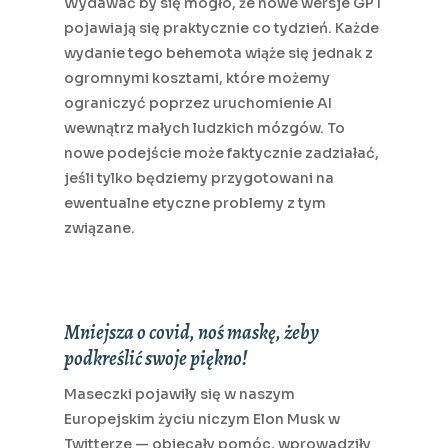
Wydawać by się mogło, że nowe wersje GPT
pojawiają się praktycznie co tydzień. Każde
wydanie tego behemota wiąże się jednak z
ogromnymi kosztami, które możemy
ograniczyć poprzez uruchomienie AI
wewnątrz małych ludzkich mózgów. To
nowe podejście może faktycznie zadziałać,
jeśli tylko będziemy przygotowani na
ewentualne etyczne problemy z tym
związane.
Mniejsza o covid, noś maskę, żeby
podkreślić swoje piękno!
Maseczki pojawiły się w naszym
Europejskim życiu niczym Elon Musk w
Twitterze — obiecały pomóc, wprowadziły