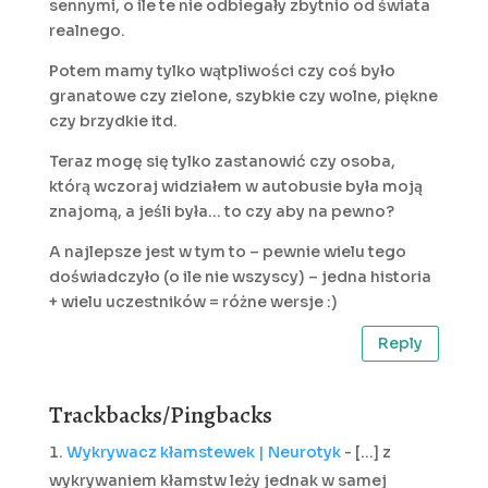
sennymi, o ile te nie odbiegały zbytnio od świata
realnego.
Potem mamy tylko wątpliwości czy coś było
granatowe czy zielone, szybkie czy wolne, piękne
czy brzydkie itd.
Teraz mogę się tylko zastanowić czy osoba,
którą wczoraj widziałem w autobusie była moją
znajomą, a jeśli była… to czy aby na pewno?
A najlepsze jest w tym to – pewnie wielu tego
doświadczyło (o ile nie wszyscy) – jedna historia
+ wielu uczestników = różne wersje :)
Reply
Trackbacks/Pingbacks
Wykrywacz kłamstewek | Neurotyk
- [...] z
wykrywaniem kłamstw leży jednak w samej