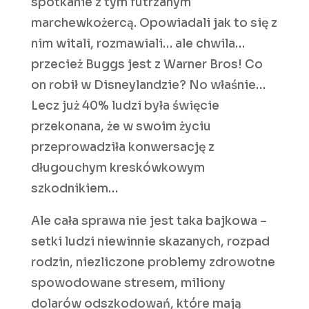
spotkanie z tym futrzanym
marchewkożercą. Opowiadali jak to się z
nim witali, rozmawiali… ale chwila…
przecież Buggs jest z Warner Bros! Co
on robił w Disneylandzie? No właśnie…
Lecz już 40% ludzi była święcie
przekonana, że w swoim życiu
przeprowadziła konwersację z
długouchym kreskówkowym
szkodnikiem…
Ale cała sprawa nie jest taka bajkowa –
setki ludzi niewinnie skazanych, rozpad
rodzin, niezliczone problemy zdrowotne
spowodowane stresem, miliony
dolarów odszkodowań, które mają