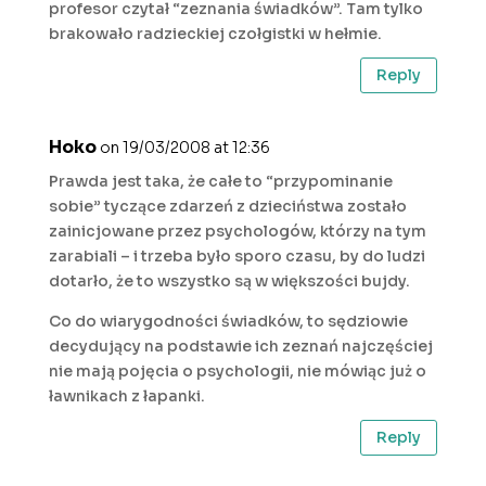
profesor czytał “zeznania świadków”. Tam tylko
brakowało radzieckiej czołgistki w hełmie.
Reply
Hoko
on 19/03/2008 at 12:36
Prawda jest taka, że całe to “przypominanie
sobie” tyczące zdarzeń z dzieciństwa zostało
zainicjowane przez psychologów, którzy na tym
zarabiali – i trzeba było sporo czasu, by do ludzi
dotarło, że to wszystko są w większości bujdy.
Co do wiarygodności świadków, to sędziowie
decydujący na podstawie ich zeznań najczęściej
nie mają pojęcia o psychologii, nie mówiąc już o
ławnikach z łapanki.
Reply