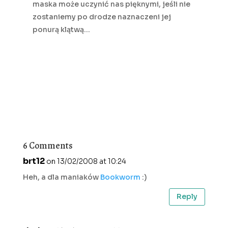
maska może uczynić nas pięknymi, jeśli nie
zostaniemy po drodze naznaczeni jej
ponurą klątwą…
6 Comments
brt12
on 13/02/2008 at 10:24
Heh, a dla maniaków
Bookworm
:)
Reply