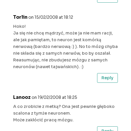
Torlin
on 15/02/2008 at 18:12
Hoko!
Ja się nie chcę mądrzyć, może ja nie mam racji,
ale jak pamiętam, to neuron jest komórką
nerwową (bardzo nerwową :) ). No to mózg chyba
nie składa się z samych nerwów, bo by oszalał.
Reasumując, nie zbudujesz mózgu z samych
neuronów (nawet tajwańskich). :)
Reply
Lanooz
on 19/02/2008 at 18:25
A co zrobicie z metką? Ona jest pewnie głęboko
scalona z tymże neuronem.
Może zakłócić pracę mózgu.