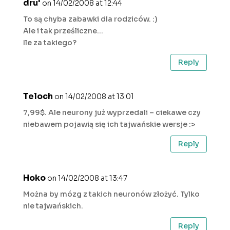
dru'
on 14/02/2008 at 12:44
To są chyba zabawki dla rodziców. :)
Ale i tak prześliczne…
Ile za takiego?
Reply
Teloch
on 14/02/2008 at 13:01
7,99$. Ale neurony już wyprzedali – ciekawe czy
niebawem pojawią się ich tajwańskie wersje :>
Reply
Hoko
on 14/02/2008 at 13:47
Można by mózg z takich neuronów złożyć. Tylko
nie tajwańskich.
Reply