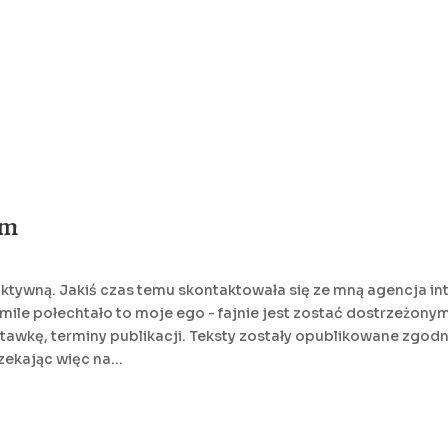
em
ktywną. Jakiś czas temu skontaktowała się ze mną agencja inte
ile połechtało to moje ego - fajnie jest zostać dostrzeżonym
tawkę, terminy publikacji. Teksty zostały opublikowane zgodnie
ekając więc na...