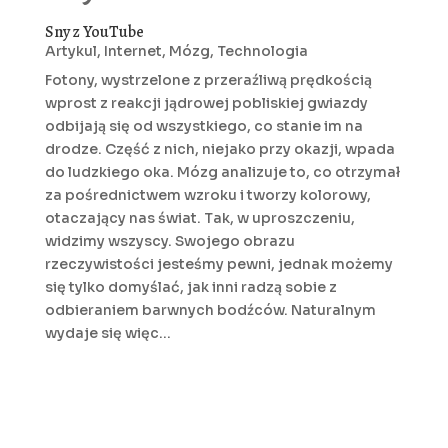
Sny z YouTube
Artykul
,
Internet
,
Mózg
,
Technologia
Fotony, wystrzelone z przeraźliwą prędkością
wprost z reakcji jądrowej pobliskiej gwiazdy
odbijają się od wszystkiego, co stanie im na
drodze. Część z nich, niejako przy okazji, wpada
do ludzkiego oka. Mózg analizuje to, co otrzymał
za pośrednictwem wzroku i tworzy kolorowy,
otaczający nas świat. Tak, w uproszczeniu,
widzimy wszyscy. Swojego obrazu
rzeczywistości jesteśmy pewni, jednak możemy
się tylko domyślać, jak inni radzą sobie z
odbieraniem barwnych bodźców. Naturalnym
wydaje się więc...