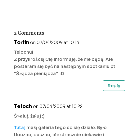
2 Comments
Torlin
on 07/04/2009 at 10:14
Telochu!
Z przykrością Cię informuję, że nie będę. Ale
postaram się być na następnym spotkaniu pt.
“Ś»ądza pieniądza”. :D
Reply
Teloch
on 07/04/2009 at 10:22
Ś»ałuj, żałuj ;)
Tutaj
małą galeria tego co się działo. Było
tłoczno, duszno, ale strasznie ciekawie i